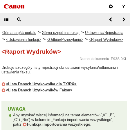
>
>
Górna część portalu
Górna część instrukcji
Ustawienia/Rejestracja
>
>
>
<Ustawienia funkcji>
<Odbiór/Przesyłanie>
<Raport Wydruków>
<Raport Wydruków>
Numer dokumentu: E93S-0KL
Drukuje szczegóły listy rejestracji dla ustawień wysyłania/odbierania i
ustawienia faksu.
<Lista Danych Użytkownika dla TX/RX>
<Lista Danych Użytkowników Faksu>
Aby uzyskać więcej informacji na temat elementów („A”, „B”,
„C” i „Nie”) w kolumnie „Funkcja importowania wszystkiego”,
patrz
Funkcja importowania wszystkiego
.