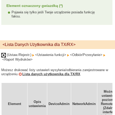
Element oznaczony gwiazdką (*)
Pojawia się tylko jeśli Twoje urządzenie posiada funkcję
faksu.
<Lista Danych Użytkownika dla TX/RX>
(Ustaw./Rejestr.)
<Ustawienia funkcji>
<Odbiór/Przesyłanie>
<Raport Wydruków>
Możesz drukować listy ustawień wysyłania/odbierania zarejestrowane w
urządzeniu.
Lista danych użytkownika dla TX/RX
Można
ustawić 
poziom
Opis
Element
DeviceAdmin
NetworkAdmin
Remote 
ustawienia
(Zdalny
interfej