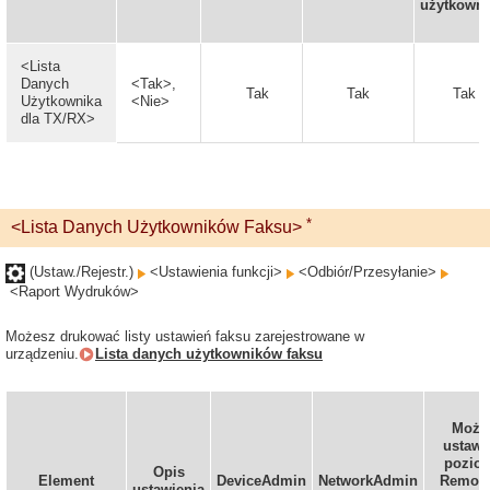
użytkowni
<Lista
Danych
<Tak>,
Tak
Tak
Tak
Użytkownika
<Nie>
dla TX/RX>
*
<Lista Danych Użytkowników Faksu>
(Ustaw./Rejestr.)
<Ustawienia funkcji>
<Odbiór/Przesyłanie>
<Raport Wydruków>
Możesz drukować listy ustawień faksu zarejestrowane w
urządzeniu.
Lista danych użytkowników faksu
Możn
ustawi
pozio
Opis
Element
DeviceAdmin
NetworkAdmin
Remote
ustawienia