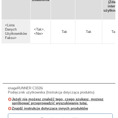
(Zdal
interfe
użytkown
<Lista
Danych
<Tak>,
Tak
Tak
Tak
Użytkowników
<Nie>
Faksu>
imageRUNNER C3326i
Podręcznik użytkownika (Instrukcja dotycząca produktu)
Jeżeli nie możesz znaleźć tego, czego szukasz, możesz
spróbować przeprowadzić wyszukiwanie tutaj.
Znajdź instrukcje dotyczące innych produktów