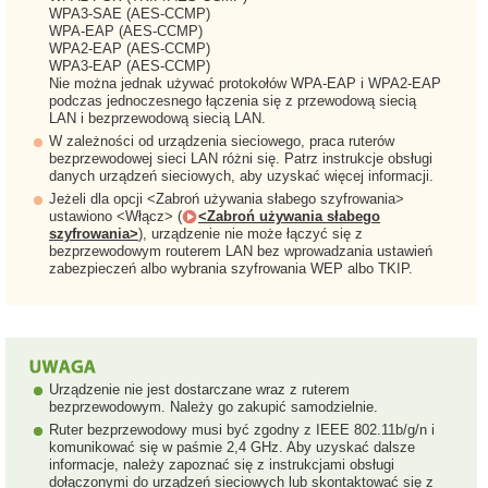
WPA3-SAE (AES-CCMP)
WPA-EAP (AES-CCMP)
WPA2-EAP (AES-CCMP)
WPA3-EAP (AES-CCMP)
Nie można jednak używać protokołów WPA-EAP i WPA2-EAP
podczas jednoczesnego łączenia się z przewodową siecią
LAN i bezprzewodową siecią LAN.
W zależności od urządzenia sieciowego, praca ruterów
bezprzewodowej sieci LAN różni się. Patrz instrukcje obsługi
danych urządzeń sieciowych, aby uzyskać więcej informacji.
Jeżeli dla opcji <Zabroń używania słabego szyfrowania>
ustawiono <Włącz> (
<Zabroń używania słabego
szyfrowania>
), urządzenie nie może łączyć się z
bezprzewodowym routerem LAN bez wprowadzania ustawień
zabezpieczeń albo wybrania szyfrowania WEP albo TKIP.
Urządzenie nie jest dostarczane wraz z ruterem
bezprzewodowym. Należy go zakupić samodzielnie.
Ruter bezprzewodowy musi być zgodny z IEEE 802.11b/g/n i
komunikować się w paśmie 2,4 GHz. Aby uzyskać dalsze
informacje, należy zapoznać się z instrukcjami obsługi
dołączonymi do urządzeń sieciowych lub skontaktować się z