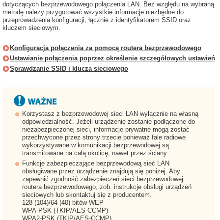
dotyczących bezprzewodowego połączenia LAN. Bez względu na wybraną
metodę należy przygotować wszystkie informacje niezbędne do
przeprowadzenia konfiguracji, łącznie z identyfikatorem SSID oraz
kluczem sieciowym.
Konfiguracja połączenia za pomocą routera bezprzewodowego
Ustawianie połączenia poprzez określenie szczegółowych ustawień
Sprawdzanie SSID i klucza sieciowego
Korzystasz z bezprzewodowej sieci LAN wyłącznie na własną
odpowiedzialność. Jeżeli urządzenie zostanie podłączone do
niezabezpieczonej sieci, informacje prywatne mogą zostać
przechwycone przez strony trzecie ponieważ fale radiowe
wykorzystywane w komunikacji bezprzewodowej są
transmitowane na całą okolicę, nawet przez ściany.
Funkcje zabezpieczające bezprzewodową sieć LAN
obsługiwane przez urządzenie znajdują się poniżej. Aby
zapewnić zgodność zabezpieczeń sieci bezprzewodowej
routera bezprzewodowego, zob. instrukcje obsługi urządzeń
sieciowych lub skontaktuj się z producentem.
128 (104)/64 (40) bitów WEP
WPA-PSK (TKIP/AES-CCMP)
WPA2-PSK (TKIP/AES-CCMP)