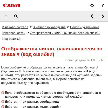
>
>
В начало портала
В начало руководства
Поиск и устранение
>
неисправностей
Отображается число, начинающееся со знака #
(код ошибки)
Отображается число, начинающееся со
знака # (код ошибки)
Номер документа: E95H-0RR
Если сообщение отображается на экране аппарата или Remote UI
(Удаленный ИП) или если число, начинающееся со знака # (код
ошибки), отображается на экране информации для журнала заданий
или отчета об управлении связью, выберите решение из
предложенных далее вариантов.
Если отображается сообщение о необходимости связаться с
дилером или представителем сервисной службы
Действия при разных сообщениях
Действия при разных кодах ошибки