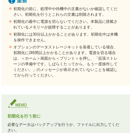
初期化の前に、処理中や待機中の文書がないか確認してくだ
さい。初期化を行うとこれらの文書は削除されます。
初期化の最中に電源を切らないでください。本製品に搭載さ
れているメモリーが故障することがあります。
初期化には30分以上かかることがあります。初期化中は本機
を操作できません。
オプションのデータストレージキットを装着している場合、
初期化に2時間以上かかることがあります。電源を切る場合
は、＜ホーム＞画面から＜プリント＞を押し、「拡張ストレ
ージの準備中です。しばらくたってから、もう一度操作して
ください。」のメッセージが表示されていないことを確認し
てから行ってください。
初期化を行う前に
必要なデータはバックアップを行うか、ファイルに出力してくだ
さい。