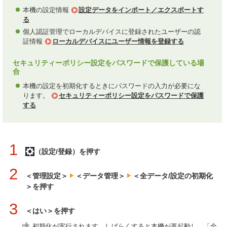
本機の設定情報
設定データをインポート／エクスポートす
る
個人認証管理でローカルデバイスに登録されたユーザーの認
証情報
ローカルデバイスにユーザー情報を登録する
セキュリティーポリシー設定をパスワードで保護している場
合
本機の設定を初期化するときにパスワードの入力が必要にな
ります。
セキュリティーポリシー設定をパスワードで保護
する
1
（設定/登録）を押す
2
＜管理設定＞
＜データ管理＞
＜全データ/設定の初期化
＞を押す
3
＜はい＞を押す
初期化が実行されます。しばらくすると本機が再起動し、「全