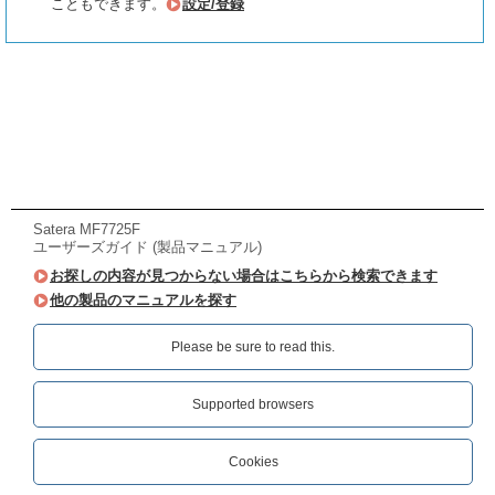
こともできます。
設定/登録
Satera MF7725F
ユーザーズガイド (製品マニュアル)
お探しの内容が見つからない場合はこちらから検索できます
他の製品のマニュアルを探す
Please be sure to read this.‎
Supported browsers
Cookies