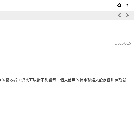
CSJJ-0E5
指定的接收者。您也可以對不想讓每一個人使用的特定聯絡人設定個別存取號