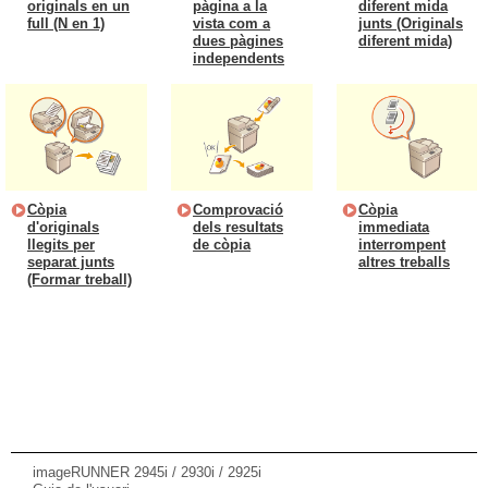
originals en un
pàgina a la
diferent mida
full (N en 1)
vista com a
junts (Originals
dues pàgines
diferent mida)
independents
Còpia
Comprovació
Còpia
d'originals
dels resultats
immediata
llegits per
de còpia
interrompent
separat junts
altres treballs
(Formar treball)
imageRUNNER 2945i / 2930i / 2925i