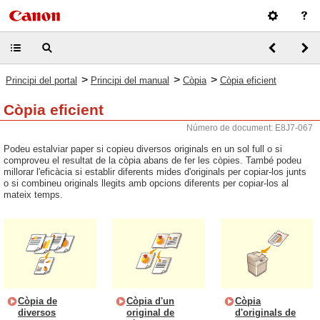
>
>
>
Principi del portal
Principi del manual
Còpia
Còpia eficient
Còpia eficient
Número de document: E8J7-067
Podeu estalviar paper si copieu diversos originals en un sol full o si
comproveu el resultat de la còpia abans de fer les còpies. També podeu
millorar l'eficàcia si establir diferents mides d'originals per copiar-los junts
o si combineu originals llegits amb opcions diferents per copiar-los al
mateix temps.
Còpia de
Còpia d'un
Còpia
diversos
original de
d'originals de