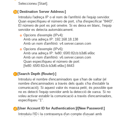
Seleccioneu [Start].
[
Destination Server Address:]
Introduïu l'adreça IP o el nom de l'amfitrió de l'equip servidor.
Quan especifiqueu el número de port, s'ha d'especificar "8443".
El número de port es pot ometre. Si es deixa en blanc, l'equip
servidor es detecta automàticament.
Opcions d'exemple (IPv4):
Amb una adreça IP: 192.168.18.138
Amb un nom d'amfitrió: v4.server.canon.com
Opcions d'exemple (IPv6):
Amb una adreça IP: fe80::65f0:82cb:b3d6:e6bc
Amb un nom d'amfitrió: v6.server.canon.com
Quan especifiqueu el número de port:
[fe80::65f0:82cb:b3d6:e6bc]:8443
[Search Depth (Router):]
Introduïu el nombre d'encaminadors que s'han de saltar (el
nombre d'encaminadors a través dels quals s'ha d'establir la
comunicació). Si aquest valor és massa petit, és possible que
no es detecti l'equip servidor amb la detecció de xarxa. Si no
voleu activar establir la comunicació a través d'encaminadors,
especifiqueu "1".
[User Account ID for Authentication:]/[New Password:]
Introduïu l'ID i la contrasenya d'un compte d'usuari amb