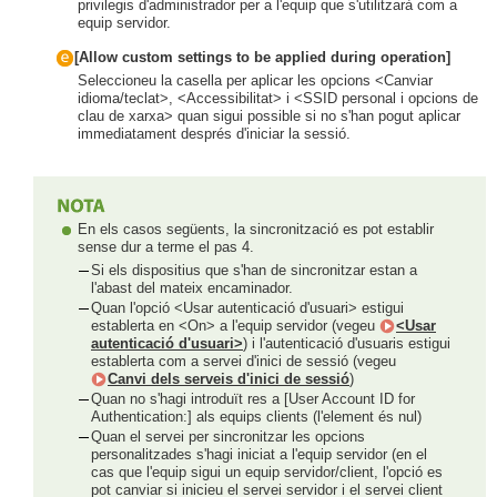
privilegis d'administrador per a l'equip que s'utilitzarà com a
equip servidor.
[Allow custom settings to be applied during operation]
Seleccioneu la casella per aplicar les opcions <Canviar
idioma/teclat>, <Accessibilitat> i <SSID personal i opcions de
clau de xarxa> quan sigui possible si no s'han pogut aplicar
immediatament després d'iniciar la sessió.
En els casos següents, la sincronització es pot establir
sense dur a terme el pas 4.
Si els dispositius que s'han de sincronitzar estan a
l'abast del mateix encaminador.
Quan l'opció <Usar autenticació d'usuari> estigui
establerta en <On> a l'equip servidor (vegeu
<Usar
autenticació d'usuari>
) i l'autenticació d'usuaris estigui
establerta com a servei d'inici de sessió (vegeu
Canvi dels serveis d'inici de sessió
)
Quan no s'hagi introduït res a [User Account ID for
Authentication:] als equips clients (l'element és nul)
Quan el servei per sincronitzar les opcions
personalitzades s'hagi iniciat a l'equip servidor (en el
cas que l'equip sigui un equip servidor/client, l'opció es
pot canviar si inicieu el servei servidor i el servei client