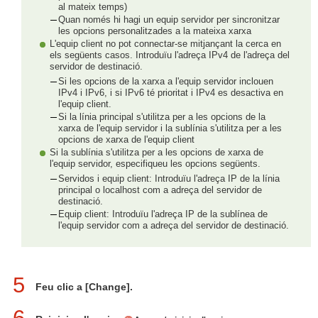
al mateix temps)
Quan només hi hagi un equip servidor per sincronitzar
les opcions personalitzades a la mateixa xarxa
L'equip client no pot connectar-se mitjançant la cerca en
els següents casos. Introduïu l'adreça IPv4 de l'adreça del
servidor de destinació.
Si les opcions de la xarxa a l'equip servidor inclouen
IPv4 i IPv6, i si IPv6 té prioritat i IPv4 es desactiva en
l'equip client.
Si la línia principal s'utilitza per a les opcions de la
xarxa de l'equip servidor i la sublínia s'utilitza per a les
opcions de xarxa de l'equip client
Si la sublínia s'utilitza per a les opcions de xarxa de
l'equip servidor, especifiqueu les opcions següents.
Servidos i equip client: Introduïu l'adreça IP de la línia
principal o localhost com a adreça del servidor de
destinació.
Equip client: Introduïu l'adreça IP de la sublínea de
l'equip servidor com a adreça del servidor de destinació.
5
Feu clic a [Change].
6