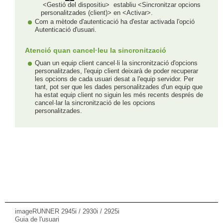
<Gestió del dispositiu>
establiu <Sincronitzar opcions
personalitzades (client)> en <Activar>.
Com a mètode d'autenticació ha d'estar activada l'opció
Autenticació d'usuari.
Atenció quan cancel·leu la sincronització
Quan un equip client cancel·li la sincronització d'opcions
personalitzades, l'equip client deixarà de poder recuperar
les opcions de cada usuari desat a l'equip servidor. Per
tant, pot ser que les dades personalitzades d'un equip que
ha estat equip client no siguin les més recents després de
cancel·lar la sincronització de les opcions
personalitzades.
imageRUNNER 2945i / 2930i / 2925i
Guia de l'usuari