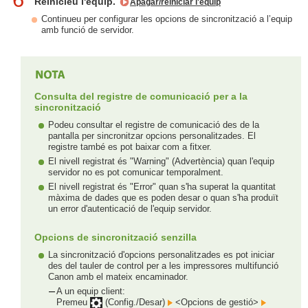
Reinicieu l'equip.
Apagar/reiniciar l'equip
Continueu per configurar les opcions de sincronització a l’equip
amb funció de servidor.
Consulta del registre de comunicació per a la
sincronització
Podeu consultar el registre de comunicació des de la
pantalla per sincronitzar opcions personalitzades. El
registre també es pot baixar com a fitxer.
El nivell registrat és "Warning" (Advertència) quan l'equip
servidor no es pot comunicar temporalment.
El nivell registrat és "Error" quan s'ha superat la quantitat
màxima de dades que es poden desar o quan s'ha produït
un error d'autenticació de l'equip servidor.
Opcions de sincronització senzilla
La sincronització d'opcions personalitzades es pot iniciar
des del tauler de control per a les impressores multifunció
Canon amb el mateix encaminador.
A un equip client:
Premeu
(Config./Desar)
<Opcions de gestió>