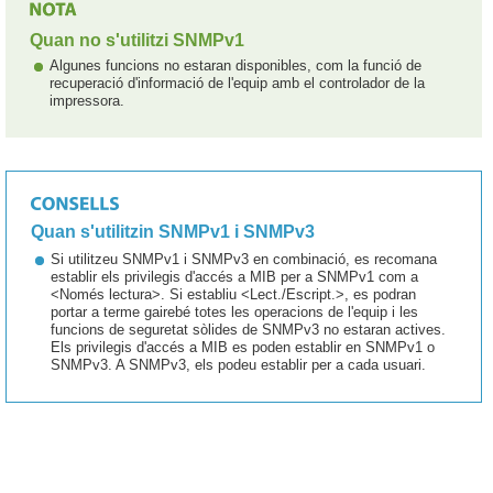
Quan no s'utilitzi SNMPv1
Algunes funcions no estaran disponibles, com la funció de
recuperació d'informació de l'equip amb el controlador de la
impressora.
Quan s'utilitzin SNMPv1 i SNMPv3
Si utilitzeu SNMPv1 i SNMPv3 en combinació, es recomana
establir els privilegis d'accés a MIB per a SNMPv1 com a
<Només lectura>. Si establiu <Lect./Escript.>, es podran
portar a terme gairebé totes les operacions de l'equip i les
funcions de seguretat sòlides de SNMPv3 no estaran actives.
Els privilegis d'accés a MIB es poden establir en SNMPv1 o
SNMPv3. A SNMPv3, els podeu establir per a cada usuari.