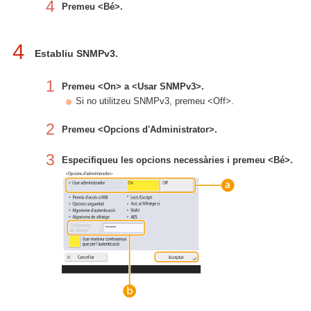
4
Premeu <Bé>.
4
Establiu SNMPv3.
1
Premeu <On> a <Usar SNMPv3>.
Si no utilitzeu SNMPv3, premeu <Off>.
2
Premeu <Opcions d'Administrator>.
3
Especifiqueu les opcions necessàries i premeu <Bé>.