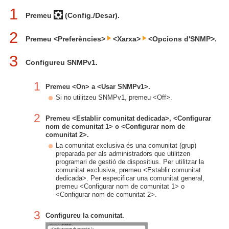
1
Premeu
(Config./Desar).
2
Premeu <Preferències>
<Xarxa>
<Opcions d'SNMP>.
3
Configureu SNMPv1.
1
Premeu <On> a <Usar SNMPv1>.
Si no utilitzeu SNMPv1, premeu <Off>.
2
Premeu <Establir comunitat dedicada>, <Configurar
nom de comunitat 1> o <Configurar nom de
comunitat 2>.
La comunitat exclusiva és una comunitat (grup)
preparada per als administradors que utilitzen
programari de gestió de dispositius. Per utilitzar la
comunitat exclusiva, premeu <Establir comunitat
dedicada>. Per especificar una comunitat general,
premeu <Configurar nom de comunitat 1> o
<Configurar nom de comunitat 2>.
3
Configureu la comunitat.