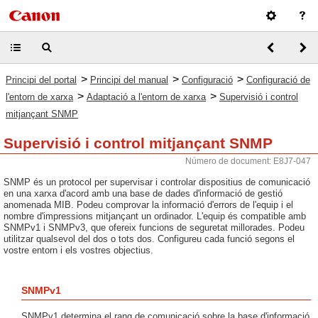
>
>
>
Principi del portal
Principi del manual
Configuració
Configuració de
>
>
l'entorn de xarxa
Adaptació a l'entorn de xarxa
Supervisió i control
mitjançant SNMP
Supervisió i control mitjançant SNMP
Número de document: E8J7-047
SNMP és un protocol per supervisar i controlar dispositius de comunicació
en una xarxa d'acord amb una base de dades d'informació de gestió
anomenada MIB. Podeu comprovar la informació d'errors de l'equip i el
nombre d'impressions mitjançant un ordinador. L'equip és compatible amb
SNMPv1 i SNMPv3, que ofereix funcions de seguretat millorades. Podeu
utilitzar qualsevol del dos o tots dos. Configureu cada funció segons el
vostre entorn i els vostres objectius.
SNMPv1
SNMPv1 determina el rang de comunicació sobre la base d'informació