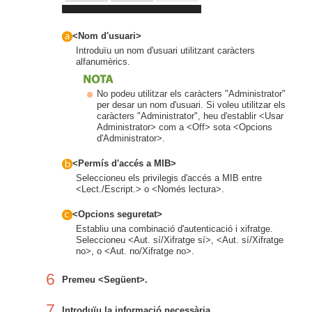
<Nom d'usuari>
Introduïu un nom d'usuari utilitzant caràcters
alfanumèrics.
No podeu utilitzar els caràcters "Administrator"
per desar un nom d'usuari. Si voleu utilitzar els
caràcters "Administrator", heu d'establir <Usar
Administrator> com a <Off> sota <Opcions
d'Administrator>.
<Permís d'accés a MIB>
Seleccioneu els privilegis d'accés a MIB entre
<Lect./Escript.> o <Només lectura>.
<Opcions seguretat>
Establiu una combinació d'autenticació i xifratge.
Seleccioneu <Aut. sí/Xifratge sí>, <Aut. sí/Xifratge
no>, o <Aut. no/Xifratge no>.
6
Premeu <Següent>.
7
Introduïu la informació necessària.