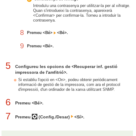
Introduïu una contrasenya per utilitzar-la per al xifratge.
Quan s'introdueixi la contrasenya, apareixerà
<Confirmar> per confirmar-la. Torneu a introduir la
contrasenya.
8
Premeu <Bé>
<Bé>.
9
Premeu <Bé>.
5
Configureu les opcions de <Recuperar inf. gestió
impressora de l'amfitrió>.
Si establiu l'opció en <On>, podeu obtenir periòdicament
informació de gestió de la impressora, com ara el protocol
d'impressió, d'un ordinador de la xarxa utilitzant SNMP.
6
Premeu <Bé>.
7
Premeu
(Config./Desar)
<Sí>.