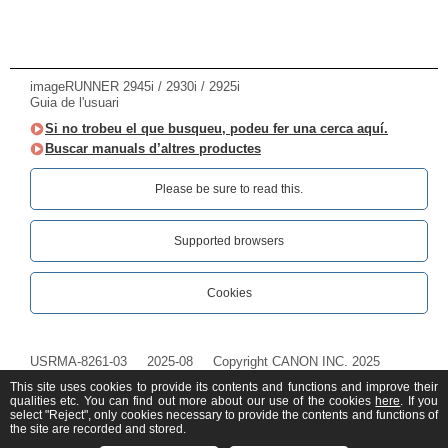
imageRUNNER 2945i / 2930i / 2925i
Guia de l'usuari
Si no trobeu el que busqueu, podeu fer una cerca aquí.
Buscar manuals d’altres productes
Please be sure to read this.‎
Supported browsers
Cookies
USRMA-8261-03
2025-08
Copyright CANON INC. 2025
This site uses cookies to provide its contents and functions and improve their
qualities etc. You can find out more about our use of the cookies
here
. If you
select "Reject", only cookies necessary to provide the contents and functions of
the site are recorded and stored.