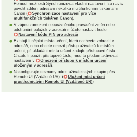
Pomocí možnosti Synchronizovat vlastní nastavení lze navíc
povolit sdílení adresáře několika multifunkčními tiskárnami
Canon (
Synchronizace nastavení pro více
multifunkčních tiskáren Canon
).
V zájmu zamezení neoprávněného provádění změn nebo
odstranění položek v adresáři můžete nastavit heslo.
Nastavení kódu PIN pro adresář
Existují-li nějaká místa určení, která nechcete zobrazit v
adresáři, nebo chcete omezit přístup uživatelů k místům
určení, při ukládání místa určení zadejte přístupové číslo.
Chcete-li použít přístupové číslo, musíte předem aktivovat
nastavení v
Omezení přístupu k místům určení
uloženým v adresáři
.
Nakonfigurujte seznamy adres uživatelských skupin přes
Remote UI (Vzdálené UR). (
Uložení míst určení
prostřednictvím Remote UI (Vzdálené UR)
)