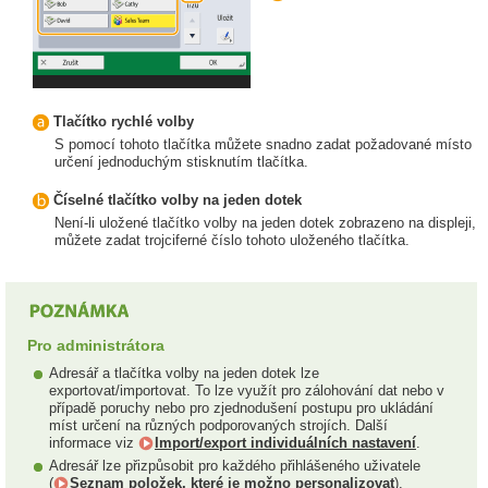
Tlačítko rychlé volby
S pomocí tohoto tlačítka můžete snadno zadat požadované místo
určení jednoduchým stisknutím tlačítka.
Číselné tlačítko volby na jeden dotek
Není-li uložené tlačítko volby na jeden dotek zobrazeno na displeji,
můžete zadat trojciferné číslo tohoto uloženého tlačítka.
Pro administrátora
Adresář a tlačítka volby na jeden dotek lze
exportovat/importovat. To lze využít pro zálohování dat nebo v
případě poruchy nebo pro zjednodušení postupu pro ukládání
míst určení na různých podporovaných strojích. Další
informace viz
Import/export individuálních nastavení
.
Adresář lze přizpůsobit pro každého přihlášeného uživatele
(
Seznam položek, které je možno personalizovat
).