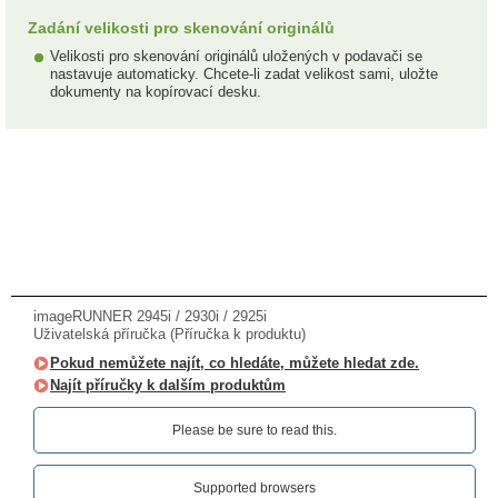
Zadání velikosti pro skenování originálů
Velikosti pro skenování originálů uložených v podavači se
nastavuje automaticky. Chcete-li zadat velikost sami, uložte
dokumenty na kopírovací desku.
imageRUNNER 2945i / 2930i / 2925i
Uživatelská příručka (Příručka k produktu)
Pokud nemůžete najít, co hledáte, můžete hledat zde.
Najít příručky k dalším produktům
Please be sure to read this.‎
Supported browsers