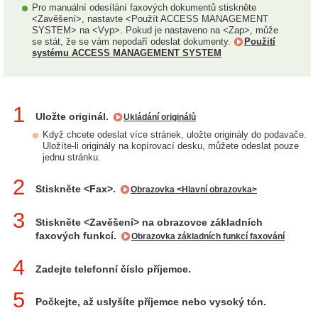
Pro manuální odesílání faxových dokumentů stiskněte
<Zavěšení>, nastavte <Použít ACCESS MANAGEMENT
SYSTEM> na <Vyp>. Pokud je nastaveno na <Zap>, může
se stát, že se vám nepodaří odeslat dokumenty.
Použití
systému ACCESS MANAGEMENT SYSTEM
1
Uložte originál.
Ukládání originálů
Když chcete odeslat více stránek, uložte originály do podavače.
Uložíte-li originály na kopírovací desku, můžete odeslat pouze
jednu stránku.
2
Stiskněte <Fax>.
Obrazovka <Hlavní obrazovka>
3
Stiskněte <Zavěšení> na obrazovce základních
faxových funkcí.
Obrazovka základních funkcí faxování
4
Zadejte telefonní číslo příjemce.
5
Počkejte, až uslyšíte příjemce nebo vysoký tón.