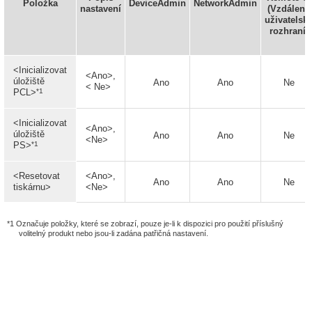
Položka
DeviceAdmin
NetworkAdmin
nastavení
(Vzdálené
uživatelsk
rozhraní)
<Inicializovat
<Ano>,
úložiště
Ano
Ano
Ne
< Ne>
*1
PCL>
<Inicializovat
<Ano>,
úložiště
Ano
Ano
Ne
<Ne>
*1
PS>
<Resetovat
<Ano>,
Ano
Ano
Ne
tiskárnu>
<Ne>
*1 Označuje položky, které se zobrazí, pouze je-li k dispozici pro použití příslušný
volitelný produkt nebo jsou-li zadána patřičná nastavení.