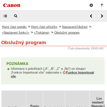
>
>
>
Horní část portálu
Horní část příručky
Nastavení/Uložení
>
>
<Nastavení funkcí>
<Tiskárna>
Obslužný program
Obslužný program
Číslo dokumentu: E8X0-0K7
Informace o položkách („A“, „B“, „C“ a „No“) ve sloupci
„Funkce Importovat vše“ naleznete v
Funkce Importovat
vše
.
Lze
nastavit v
Popis
Remote UI