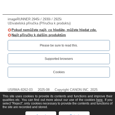
imageRUNNER 2945i / 2930i / 2925i
Uživatelská příručka (Příručka k produktu)
Pokud nemůžete najít, co hledáte, můžete hledat zde.
Najít příručky k dalším produktům
Please be sure to read this.‎
Supported browsers
Cookies
USRMA-8262-03
2025-08
Copyright CANON INC. 2025
This site uses cookies to provide its contents and functions and improve their
qualities etc. You can find out more about our use of the cookies
here
. If you
select "Reject", only cookies necessary to provide the contents and functions of
the site are recorded and stored.