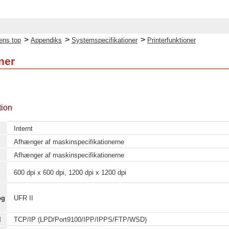
>
>
>
ens top
Appendiks
Systemspecifikationer
Printerfunktioner
ner
tion
Internt
Afhænger af maskinspecifikationerne
Afhænger af maskinspecifikationerne
600 dpi x 600 dpi, 1200 dpi x 1200 dpi
og
UFR II
l
TCP/IP (LPD/Port9100/IPP/IPPS/FTP/WSD)