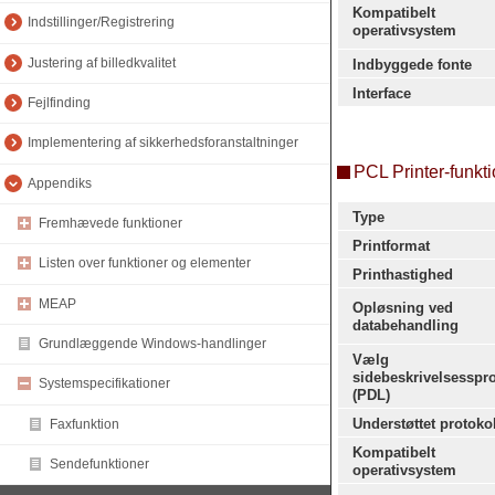
Kompatibelt
Indstillinger/Registrering
operativsystem
Justering af billedkvalitet
Indbyggede fonte
Interface
Fejlfinding
Implementering af sikkerhedsforanstaltninger
PCL Printer-funkt
Appendiks
Type
Fremhævede funktioner
Printformat
Listen over funktioner og elementer
Printhastighed
MEAP
Opløsning ved
databehandling
Grundlæggende Windows-handlinger
Vælg
sidebeskrivelsesspr
Systemspecifikationer
(PDL)
Understøttet protoko
Faxfunktion
Kompatibelt
Sendefunktioner
operativsystem