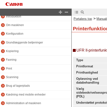
Manualens top
Introduktion
>
Portalens top
Manual
Om maskinen
Printerfunktio
Konfiguration
Grundlæggende betjeninger
UFR II-printerfunk
Kopiering
Faxning
Type
Printformat
Print
Printhastighed
Scanning
Opløsning ved
databehandling
Brug af lagerplads
Vælg
sidebeskrivelsesspr
Kædning med mobile enheder
(PDL)
Understøttet protoko
Administration af maskinen