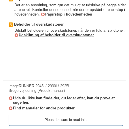
Det er en anordning, som gør det muligt at udskrive på begge sider
af papiret. Kontrollér denne enhed, når der er opstået et papirstop i
hovedenheden.
Papirstop i hovedenheden
Beholder til overskudstoner
Udskift beholderen til overskudstoner, når den er fuld af spildtoner.
Udskiftning af beholder til overskudstoner
imageRUNNER 2945i / 2930i / 2925i
Brugervejledning (Produktmanual)
Hvis du ikke kan finde det, du leder efter, kan du prøve at
søge her.
Find manualer for andre produkter
Please be sure to read this.‎