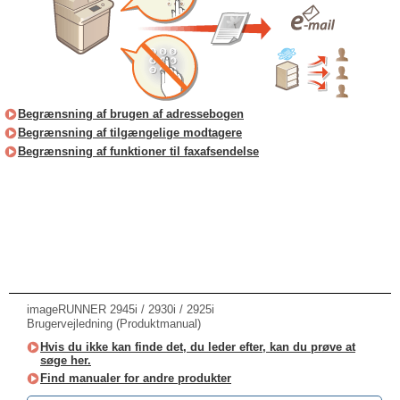
Begrænsning af brugen af adressebogen
Begrænsning af tilgængelige modtagere
Begrænsning af funktioner til faxafsendelse
imageRUNNER 2945i / 2930i / 2925i
Brugervejledning (Produktmanual)
Hvis du ikke kan finde det, du leder efter, kan du prøve at
søge her.
Find manualer for andre produkter