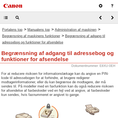
>
>
>
Portalens top
Manualens top
Administration af maskinen
>
Begrænsning af maskinens funktioner
Begrænsning af adgang til
adressebog og funktioner for afsendelse
Begrænsning af adgang til adressebog og
funktioner for afsendelse
Dokumentnummer: E8XU-0EH
For at reducere risikoen for informationslækage kan du angive en PIN-
kode til adressebogen for at forhindre, at brugere redigerer
modtagerinformationer, eller du kan begrænse de modtagere, der må
sendes til. På modeller med en faxfunktion kan du også reducere risikoen
for afsendelse af faxbeskeder ved en fejl ved at angive, at faxbeskeder
kun sendes, hvis faxnummeret er angivet to gange.