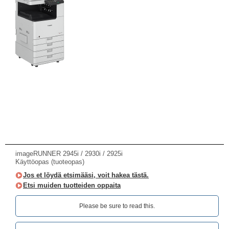
imageRUNNER 2945i / 2930i / 2925i
Käyttöopas (tuoteopas)
Jos et löydä etsimääsi, voit hakea tästä.
Etsi muiden tuotteiden oppaita
Please be sure to read this.‎