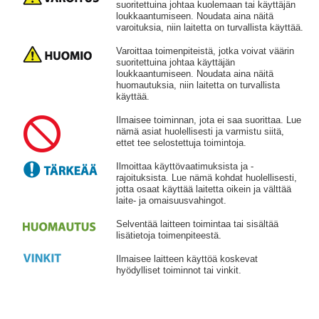
suoritettuina johtaa kuolemaan tai käyttäjän
loukkaantumiseen. Noudata aina näitä
varoituksia, niin laitetta on turvallista käyttää.
Varoittaa toimenpiteistä, jotka voivat väärin
suoritettuina johtaa käyttäjän
loukkaantumiseen. Noudata aina näitä
huomautuksia, niin laitetta on turvallista
käyttää.
Ilmaisee toiminnan, jota ei saa suorittaa. Lue
nämä asiat huolellisesti ja varmistu siitä,
ettet tee selostettuja toimintoja.
Ilmoittaa käyttövaatimuksista ja -
rajoituksista. Lue nämä kohdat huolellisesti,
jotta osaat käyttää laitetta oikein ja välttää
laite- ja omaisuusvahingot.
Selventää laitteen toimintaa tai sisältää
lisätietoja toimenpiteestä.
Ilmaisee laitteen käyttöä koskevat
hyödylliset toiminnot tai vinkit.