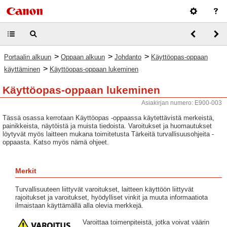
>
>
>
Portaalin alkuun
Oppaan alkuun
Johdanto
Käyttöopas-oppaan
>
käyttäminen
Käyttöopas-oppaan lukeminen
Käyttöopas-oppaan lukeminen
Asiakirjan numero: E900-003
Tässä osassa kerrotaan Käyttöopas -oppaassa käytettävistä merkeistä,
painikkeista, näytöistä ja muista tiedoista. Varoitukset ja huomautukset
löytyvät myös laitteen mukana toimitetusta Tärkeitä turvallisuusohjeita -
oppaasta. Katso myös nämä ohjeet.
Merkit
Turvallisuuteen liittyvät varoitukset, laitteen käyttöön liittyvät
rajoitukset ja varoitukset, hyödylliset vinkit ja muuta informaatiota
ilmaistaan käyttämällä alla olevia merkkejä.
Varoittaa toimenpiteistä, jotka voivat väärin