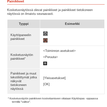
Painikkeet
Kosketusnäytössä olevat painikkeet ja painikkeet tietokoneen
näytössä on ilmaistu seuraavasti.
Tyyppi
Esimerkki
Käyttöpaneelin
painikkeet
<Toiminnon asetukset>
Kosketusnäytön
<Peruuta>
*
painikkeet
Painikkeet ja muut
tekstiliittymät jotka
[Yleisasetukset]
näkyvät
[OK]
tietokoneen
näytössä
* Kosketusnäytön painikkeen koskettamiseen viitataan Käyttöopas -oppaassa
termillä "valitse".