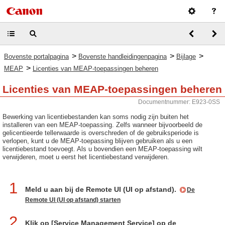
>
>
>
Bovenste portalpagina
Bovenste handleidingenpagina
Bijlage
>
MEAP
Licenties van MEAP-toepassingen beheren
Licenties van MEAP-toepassingen beheren
Documentnummer: E923-0SS
Bewerking van licentiebestanden kan soms nodig zijn buiten het
installeren van een MEAP-toepassing. Zelfs wanneer bijvoorbeeld de
gelicentieerde tellerwaarde is overschreden of de gebruiksperiode is
verlopen, kunt u de MEAP-toepassing blijven gebruiken als u een
licentiebestand toevoegt. Als u bovendien een MEAP-toepassing wilt
verwijderen, moet u eerst het licentiebestand verwijderen.
1
Meld u aan bij de Remote UI (UI op afstand).
De
Remote UI (UI op afstand) starten
2
Klik op [Service Management Service] op de