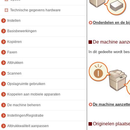
Technische gegevens hardware
Instellen
Onderdelen en de bi
Basisbewerkingen
De machine aanze
Kopiëren
In dit gedeelte wordt be
Faxen
Afdrukken
Scannen
Opslagruimte gebruiken
Koppelen aan mobiele apparaten
De machine aanzett
De machine beheren
Instellingen/Registratie
Originelen plaats
Afdrukkwaliteit aanpassen