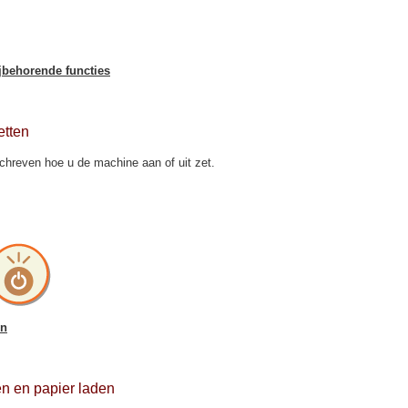
jbehorende functies
tten
schreven hoe u de machine aan of uit zet.
en
en en papier laden