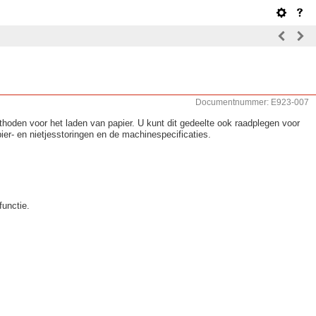
Documentnummer: E923-007
thoden voor het laden van papier. U kunt dit gedeelte ook raadplegen voor
er- en nietjesstoringen en de machinespecificaties.
functie.