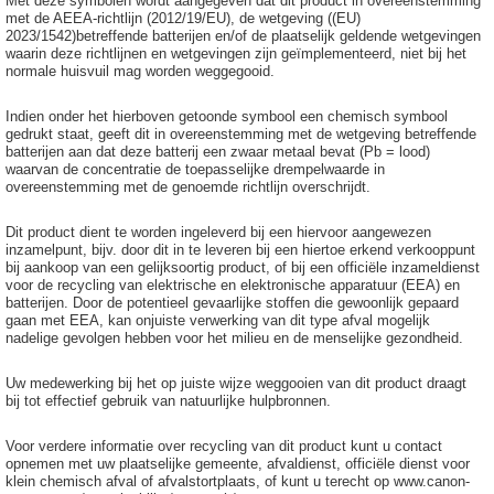
Met deze symbolen wordt aangegeven dat dit product in overeenstemming
met de AEEA-richtlijn (2012/19/EU), de wetgeving ((EU)
2023/1542)betreffende batterijen en/of de plaatselijk geldende wetgevingen
waarin deze richtlijnen en wetgevingen zijn geïmplementeerd, niet bij het
normale huisvuil mag worden weggegooid.
Indien onder het hierboven getoonde symbool een chemisch symbool
gedrukt staat, geeft dit in overeenstemming met de wetgeving betreffende
batterijen aan dat deze batterij een zwaar metaal bevat (Pb = lood)
waarvan de concentratie de toepasselijke drempelwaarde in
overeenstemming met de genoemde richtlijn overschrijdt.
Dit product dient te worden ingeleverd bij een hiervoor aangewezen
inzamelpunt, bijv. door dit in te leveren bij een hiertoe erkend verkooppunt
bij aankoop van een gelijksoortig product, of bij een officiële inzameldienst
voor de recycling van elektrische en elektronische apparatuur (EEA) en
batterijen. Door de potentieel gevaarlijke stoffen die gewoonlijk gepaard
gaan met EEA, kan onjuiste verwerking van dit type afval mogelijk
nadelige gevolgen hebben voor het milieu en de menselijke gezondheid.
Uw medewerking bij het op juiste wijze weggooien van dit product draagt
bij tot effectief gebruik van natuurlijke hulpbronnen.
Voor verdere informatie over recycling van dit product kunt u contact
opnemen met uw plaatselijke gemeente, afvaldienst, officiële dienst voor
klein chemisch afval of afvalstortplaats, of kunt u terecht op www.canon-