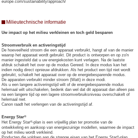
europe.com/sustainability/approach/
Milieutechnische informatie
Uw impact op het milieu verkleinen en toch geld besparen
Stroomverbruik en activeringstijd
De hoeveelheid stroom die een apparaat verbruikt, hangt af van de manier
waarop het apparaat wordt gebruikt. Dit product is ontworpen en op zo'n
manier ingesteld dat u uw energiekosten kunt verlagen. Na de laatste
afdruk schakelt het over op de modus Gereed. In deze modus kan het
indien nodig direct opnieuw afdrukken. Als het product een tijd niet wordt
gebruikt, schakelt het apparaat over op de energiebesparende modus.
De apparaten verbruikt minder stroom (Watt) in deze modi.
Als u een langere activeringstijd wilt of de energiebesparende modus
helemaal wilt uitschakelen, bedenk dan wel dat dit apparaat dan alleen pas
na een langere tijd op een lagere stroomverbruiksniveau overschakelt of
helemaal niet.
Canon raadt het verlengen van de activeringstijd af.
®
Energy Star
®
Het Energy Star
-plan is een vrijwillig plan ter promotie van de
ontwikkeling en aankoop van energiezuinige modellen, waarmee de impact
op het milieu wordt verkleind.
®
Producten die voldoen aan de strenge eisen van het Energy Star
-plan