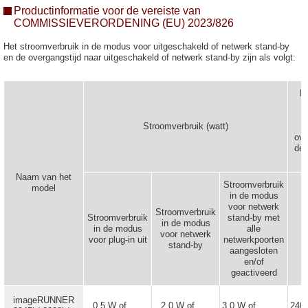
Productinformatie voor de vereiste van
COMMISSIEVERORDENING (EU) 2023/826
Het stroomverbruik in de modus voor uitgeschakeld of netwerk stand-by
en de overgangstijd naar uitgeschakeld of netwerk stand-by zijn als volgt:
De
Stroomverbruik (watt)
ove
de 
Naam van het
Stroomverbruik
model
in de modus
voor netwerk
Stroomverbruik
Stroomverbruik
stand-by met
in de modus
in de modus
alle
U
voor netwerk
voor plug-in uit
netwerkpoorten
stand-by
aangesloten
en/of
geactiveerd
imageRUNNER
0,5 W of
2,0 W of
3,0 W of
240