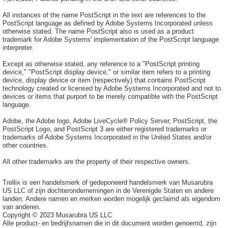
All instances of the name PostScript in the text are references to the
PostScript language as defined by Adobe Systems Incorporated unless
otherwise stated. The name PostScript also is used as a product
trademark for Adobe Systems' implementation of the PostScript language
interpreter.
Except as otherwise stated, any reference to a "PostScript printing
device," "PostScript display device," or similar item refers to a printing
device, display device or item (respectively) that contains PostScript
technology created or licensed by Adobe Systems Incorporated and not to
devices or items that purport to be merely compatible with the PostScript
language.
Adobe, the Adobe logo, Adobe LiveCycle® Policy Server, PostScript, the
PostScript Logo, and PostScript 3 are either registered trademarks or
trademarks of Adobe Systems Incorporated in the United States and/or
other countries.
All other trademarks are the property of their respective owners.
Trellix is een handelsmerk of gedeponeerd handelsmerk van Musarubra
US LLC of zijn dochterondernemingen in de Verenigde Staten en andere
landen. Andere namen en merken worden mogelijk geclaimd als eigendom
van anderen.
Copyright © 2023 Musarubra US LLC
Alle product- en bedrijfsnamen die in dit document worden genoemd, zijn