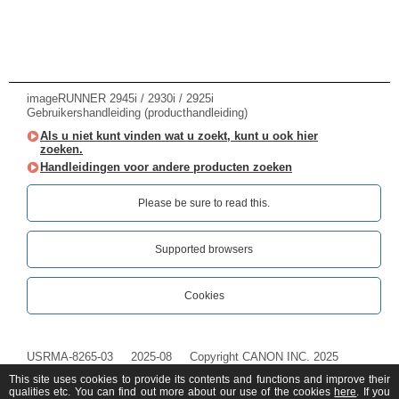
imageRUNNER 2945i / 2930i / 2925i
Gebruikershandleiding (producthandleiding)
Als u niet kunt vinden wat u zoekt, kunt u ook hier
zoeken.
Handleidingen voor andere producten zoeken
Please be sure to read this.‎
Supported browsers
Cookies
USRMA-8265-03
2025-08
Copyright CANON INC. 2025
This site uses cookies to provide its contents and functions and improve their
qualities etc. You can find out more about our use of the cookies
here
. If you