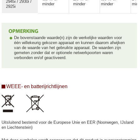
2945i / 2930i /
minder
minder
minder
min
2925i
De bovenstaande waarde(n) zijn de werkelijke waarden voor
één willekeurig gekozen apparaat en kunnen daarom afwijken
van de waarde van het gebruikte apparaat. De waarden zijn
gemeten zonder dat er optionele netwerkpoorten waren
verbonden en/of geactiveerd.
WEEE- en batterijrichtlijnen
Uitsluitend bestemd voor de Europese Unie en EER (Noorwegen, IJsland
en Liechtenstein)