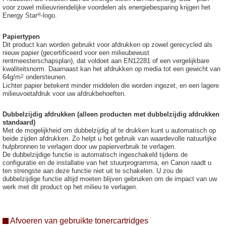
voor zowel milieuvriendelijke voordelen als energiebesparing krijgen het
®
Energy Star
-logo.
Papiertypen
Dit product kan worden gebruikt voor afdrukken op zowel gerecycled als
nieuw papier (gecertificeerd voor een milieubewust
rentmeesterschapsplan), dat voldoet aan EN12281 of een vergelijkbare
kwaliteitsnorm. Daarnaast kan het afdrukken op media tot een gewicht van
2
64g/m
ondersteunen.
Lichter papier betekent minder middelen die worden ingezet, en een lagere
milieuvoetafdruk voor uw afdrukbehoeften.
Dubbelzijdig afdrukken (alleen producten met dubbelzijdig afdrukken
standaard)
Met de mogelijkheid om dubbelzijdig af te drukken kunt u automatisch op
beide zijden afdrukken. Zo helpt u het gebruik van waardevolle natuurlijke
hulpbronnen te verlagen door uw papierverbruik te verlagen.
De dubbelzijdige functie is automatisch ingeschakeld tijdens de
configuratie en de installatie van het stuurprogramma, en Canon raadt u
ten strengste aan deze functie niet uit te schakelen. U zou de
dubbelzijdige functie altijd moeten blijven gebruiken om de impact van uw
werk met dit product op het milieu te verlagen.
Afvoeren van gebruikte tonercartridges