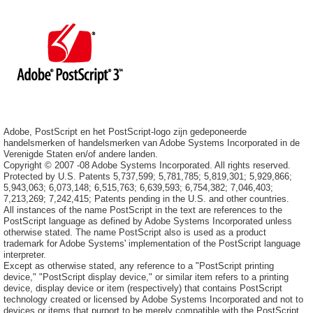
Adobe, PostScript en het PostScript-logo zijn gedeponeerde
handelsmerken of handelsmerken van Adobe Systems Incorporated in de
Verenigde Staten en/of andere landen.
Copyright © 2007 -08 Adobe Systems Incorporated. All rights reserved.
Protected by U.S. Patents 5,737,599; 5,781,785; 5,819,301; 5,929,866;
5,943,063; 6,073,148; 6,515,763; 6,639,593; 6,754,382; 7,046,403;
7,213,269; 7,242,415; Patents pending in the U.S. and other countries.
All instances of the name PostScript in the text are references to the
PostScript language as defined by Adobe Systems Incorporated unless
otherwise stated. The name PostScript also is used as a product
trademark for Adobe Systems' implementation of the PostScript language
interpreter.
Except as otherwise stated, any reference to a "PostScript printing
device," "PostScript display device," or similar item refers to a printing
device, display device or item (respectively) that contains PostScript
technology created or licensed by Adobe Systems Incorporated and not to
devices or items that purport to be merely compatible with the PostScript