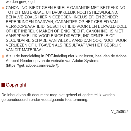
worden gewijzigd.
CANON INC. BIEDT GEEN ENKELE GARANTIE MET BETREKKING
TOT DIT MATERIAAL, UITDRUKKELIJK NOCH STILZWIJGEND,
BEHALVE ZOALS HIERIN GEBODEN, INCLUSIEF, EN ZONDER
BEPERKINGEN DAARVAN, GARANTIES OP HET GEBIED VAN
VERKOOPBAARHEID, GESCHIKTHEID VOOR EEN BEPAALD DOEL
OF HET INBREUK MAKEN OP ENIG RECHT. CANON INC. IS NIET
AANSPRAKELIJK VOOR ENIGE DIRECTE, INCIDENTELE OF
SECUNDAIRE SCHADE VAN WELKE AARD DAN OOK, NOCH VOOR
VERLIEZEN OF UITGAVEN ALS RESULTAAT VAN HET GEBRUIK
VAN DIT MATERIAAL.
Als u de handleiding in PDF-indeling niet kunt lezen, haal dan de Adobe
Acrobat Reader op van de website van Adobe Systems
(https://get.adobe.com/reader/).
Copyright
De inhoud van dit document mag niet geheel of gedeeltelijk worden
gereproduceerd zonder voorafgaande toestemming.
V_250617