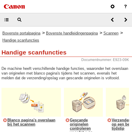
>
>
>
Bovenste portalpagina
Bovenste handleidingenpagina
Scannen
Handige scanfuncties
Handige scanfuncties
Documentnummer: E923-09K
De machine heeft verschillende handige functies, waaronder het overslaan
van originelen met blanco pagina's tijdens het scannen, evenals het
melden dat de verzending/opslag van gescande originelen is voltooid.
Blanco pagina's overslaan
Gescande
Verzenden
bij het scannen
originelen
op een bep
controleren
tijdstip