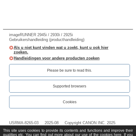
imageRUNNER 2945i / 2930i / 2925i
Gebruikershandleiding (producthandleiding)
Als u niet kunt vinden wat u zoekt, kunt u ook hier
zoeken.
Handleidingen voor andere producten zoeken
Please be sure to read this.‎
Supported browsers
Cookies
USRMA-8265-03
2025-08
Copyright CANON INC. 2025
This site uses cookies to provide its contents and functions and improve their
qualities etc. You can find out more about our use of the cookies
here
. If you