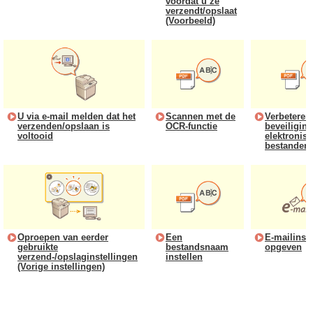
voordat u ze
verzendt/opslaat
(Voorbeeld)
U via e-mail melden dat het
Scannen met de
Verbeteren
verzenden/opslaan is
OCR-functie
beveiligin
voltooid
elektronis
bestanden
Oproepen van eerder
Een
E-mailinst
gebruikte
bestandsnaam
opgeven
verzend-/opslaginstellingen
instellen
(Vorige instellingen)