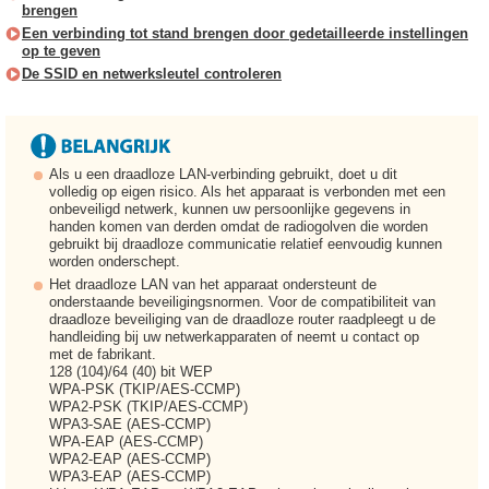
brengen
Een verbinding tot stand brengen door gedetailleerde instellingen
op te geven
De SSID en netwerksleutel controleren
Als u een draadloze LAN-verbinding gebruikt, doet u dit
volledig op eigen risico. Als het apparaat is verbonden met een
onbeveiligd netwerk, kunnen uw persoonlijke gegevens in
handen komen van derden omdat de radiogolven die worden
gebruikt bij draadloze communicatie relatief eenvoudig kunnen
worden onderschept.
Het draadloze LAN van het apparaat ondersteunt de
onderstaande beveiligingsnormen. Voor de compatibiliteit van
draadloze beveiliging van de draadloze router raadpleegt u de
handleiding bij uw netwerkapparaten of neemt u contact op
met de fabrikant.
128 (104)/64 (40) bit WEP
WPA-PSK (TKIP/AES-CCMP)
WPA2-PSK (TKIP/AES-CCMP)
WPA3-SAE (AES-CCMP)
WPA-EAP (AES-CCMP)
WPA2-EAP (AES-CCMP)
WPA3-EAP (AES-CCMP)