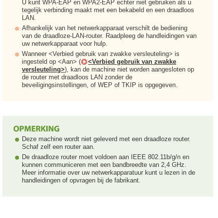
U kunt WPA-EAP en WPA2-EAP echter niet gebruiken als u
tegelijk verbinding maakt met een bekabeld en een draadloos
LAN.
Afhankelijk van het netwerkapparaat verschilt de bediening
van de draadloze-LAN-router. Raadpleeg de handleidingen van
uw netwerkapparaat voor hulp.
Wanneer <Verbied gebruik van zwakke versleuteling> is
ingesteld op <Aan> (
<Verbied gebruik van zwakke
versleuteling>
), kan de machine niet worden aangesloten op
de router met draadloos LAN zonder de
beveiligingsinstellingen, of WEP of TKIP is opgegeven.
Deze machine wordt niet geleverd met een draadloze router.
Schaf zelf een router aan.
De draadloze router moet voldoen aan IEEE 802.11b/g/n en
kunnen communiceren met een bandbreedte van 2,4 GHz.
Meer informatie over uw netwerkapparatuur kunt u lezen in de
handleidingen of opvragen bij de fabrikant.