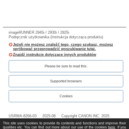
imageRUNNER 2945i / 2930i / 2925i
Podręcznik użytkownika (Instrukcja dotycząca produktu)
Jeżeli nie możesz znaleźć tego, czego szukasz, możesz
spróbować przeprowadzić wyszukiwanie tutaj.
Znajdź instrukcje dotyczące innych produktów
Please be sure to read this.‎
Supported browsers
Cookies
USRMA-8266-03
2025-08
Copyright CANON INC. 2025
This site uses cookies to provide its contents and functions and improve their
qualities etc. You can find out more about our use of the cookies
here
. If you