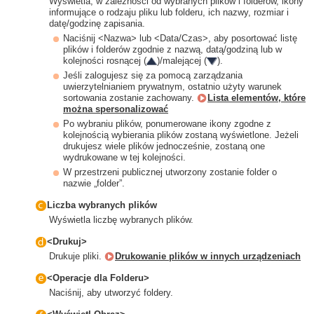
Wyświetla, w zależności od wybranych plików i folderów, ikony
informujące o rodzaju pliku lub folderu, ich nazwy, rozmiar i
datę/godzinę zapisania.
Naciśnij <Nazwa> lub <Data/Czas>, aby posortować listę
plików i folderów zgodnie z nazwą, datą/godziną lub w
kolejności rosnącej (
)/malejącej (
).
Jeśli zalogujesz się za pomocą zarządzania
uwierzytelnianiem prywatnym, ostatnio użyty warunek
sortowania zostanie zachowany.
Lista elementów, które
można spersonalizować
Po wybraniu plików, ponumerowane ikony zgodne z
kolejnością wybierania plików zostaną wyświetlone. Jeżeli
drukujesz wiele plików jednocześnie, zostaną one
wydrukowane w tej kolejności.
W przestrzeni publicznej utworzony zostanie folder o
nazwie „folder”.
Liczba wybranych plików
Wyświetla liczbę wybranych plików.
<Drukuj>
Drukuje pliki.
Drukowanie plików w innych urządzeniach
<Operacje dla Folderu>
Naciśnij, aby utworzyć foldery.