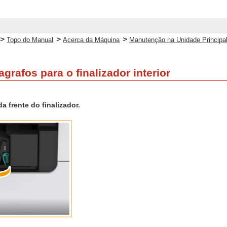
>
>
>
Topo do Manual
Acerca da Máquina
Manutenção na Unidade Principa
grafos para o finalizador interior
a frente do finalizador.