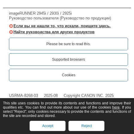
imageRUNNER 2945i / 2930i / 2925i
Руководство пользователя (Руководство по продукции)
Если вы не нашли то, что искали, поищите здесь.
Найти руководства для других продуктов
Please be sure to read this.‎
Supported browsers
Cookies
USRMA-8268-03
2025-08
Copyright CANON INC. 2025
This site uses cookies to provide its contents and functions and improve their
qualities etc. You can find out more about our use of the cookies
here
. If you
select "Reject", only cookies necessary to provide the contents and functions of
the site are recorded and stored.
Accept
Reject