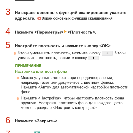
3
На экране основных функций сканирования укажите
адресата.
Экран основных функций сканирования
4
Нажмите <Параметры>
<Плотность>.
5
Настройте плотность и нажмите кнопку <OK>.
Чтобы уменьшить плотность, нажмите кнопку
. Чтобы
увеличить плотность, нажмите кнопку
.
Настройка плотности фона
Можно улучшить четкость при передаче/хранении,
например, газет или документов с цветным фоном.
Нажмите <Авто> для автоматической настройки плотности
фона.
Нажмите <Настройка>, чтобы настроить плотность фона
вручную. Настроить плотность фона для каждого цвета
можно в разделе <Настроить кажд. цвет>.
6
Нажмите <Закрыть>.