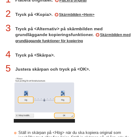
Placera originalet.
Placera original
2
Tryck på <Kopia>.
Skärmbilden <Hem>
3
Tryck på <Alternativ> på skärmbilden med
grundläggande kopieringsfunktioner.
Skärmbilden med
grundläggande funktioner för kopiering
4
Tryck på <Skärpa>.
5
Justera skärpan och tryck på <OK>.
Ställ in skärpan på <Hög> när du ska kopiera original som