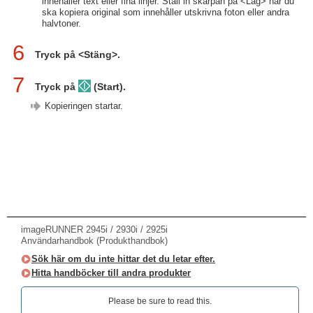
innehåller text eller fina linjer. Ställ in skärpan på <Låg> när du
ska kopiera original som innehåller utskrivna foton eller andra
halvtoner.
6
Tryck på <Stäng>.
7
Tryck på
(Start).
Kopieringen startar.
imageRUNNER 2945i / 2930i / 2925i
Användarhandbok (Produkthandbok)
Sök här om du inte hittar det du letar efter.
Hitta handböcker till andra produkter
Please be sure to read this.‎