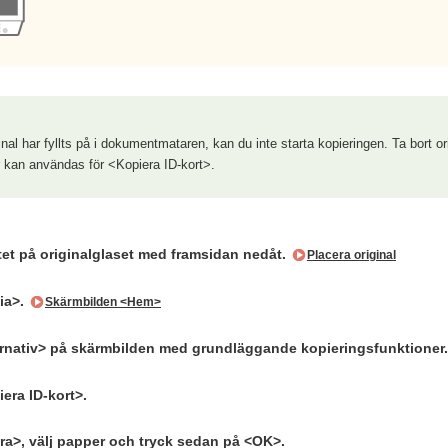
inal har fyllts på i dokumentmataren, kan du inte starta kopieringen. Ta bort 
 kan användas för <Kopiera ID-kort>.
tet på originalglaset med framsidan nedåt.
Placera original
ia>.
Skärmbilden <Hem>
ernativ> på skärmbilden med grundläggande kopieringsfunktioner
era ID-kort>.
ra>, välj papper och tryck sedan på <OK>.