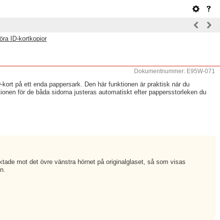
öra ID-kortkopior
Dokumentnummer: E95W-071
kort på ett enda pappersark. Den här funktionen är praktisk när du
itionen för de båda sidorna justeras automatiskt efter pappersstorleken du
iktade mot det övre vänstra hörnet på originalglaset, så som visas
n.