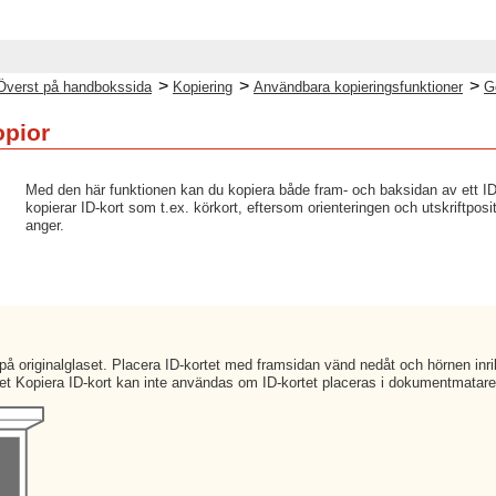
>
>
>
Överst på handbokssida
Kopiering
Användbara kopieringsfunktioner
G
opior
Med den här funktionen kan du kopiera både fram- och baksidan av ett ID-
kopierar ID-kort som t.ex. körkort, eftersom orienteringen och utskriftpos
anger.
 på originalglaset. Placera ID-kortet med framsidan vänd nedåt och hörnen inr
et Kopiera ID-kort kan inte användas om ID-kortet placeras i dokumentmatare