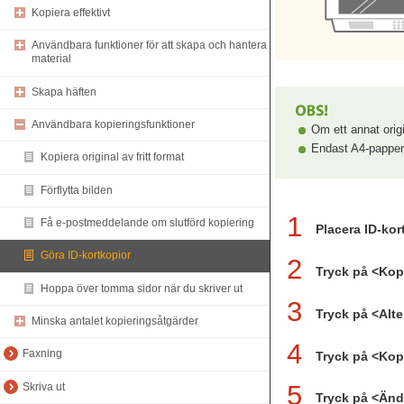
Kopiera effektivt
Användbara funktioner för att skapa och hantera
material
Skapa häften
Användbara kopieringsfunktioner
Om ett annat orig
Endast A4-papper
Kopiera original av fritt format
Förflytta bilden
1
Få e-postmeddelande om slutförd kopiering
Placera ID-kor
Göra ID-kortkopior
2
Tryck på <Kop
Hoppa över tomma sidor när du skriver ut
3
Tryck på <Alt
Minska antalet kopieringsåtgärder
4
Faxning
Tryck på <Kopi
5
Skriva ut
Tryck på <Änd