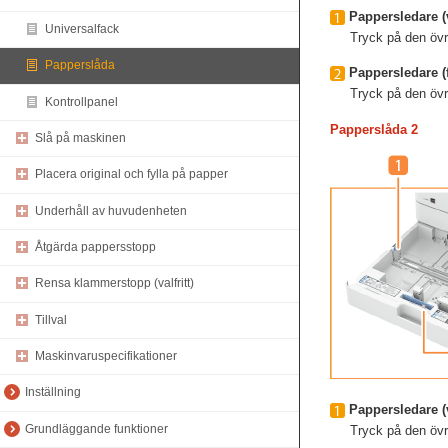
Pappersledare (
Universalfack
Tryck på den övr
Papperslåda
Pappersledare (
Tryck på den övr
Kontrollpanel
Papperslåda 2
Slå på maskinen
Placera original och fylla på papper
Underhåll av huvudenheten
Åtgärda pappersstopp
Rensa klammerstopp (valfritt)
Tillval
Maskinvaruspecifikationer
Inställning
Pappersledare (
Grundläggande funktioner
Tryck på den övr