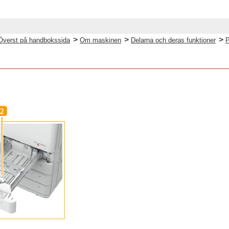
>
>
>
Överst på handbokssida
Om maskinen
Delarna och deras funktioner
P