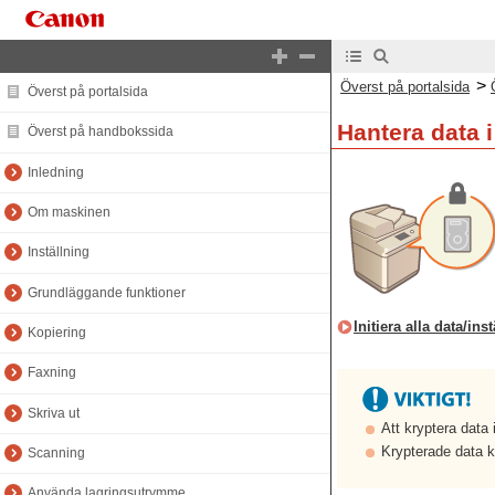
>
Överst på portalsida
Överst på portalsida
Hantera data 
Överst på handbokssida
Inledning
Om maskinen
Inställning
Grundläggande funktioner
Initiera alla data/ins
Kopiering
Faxning
Skriva ut
Att kryptera data 
Krypterade data k
Scanning
Använda lagringsutrymme