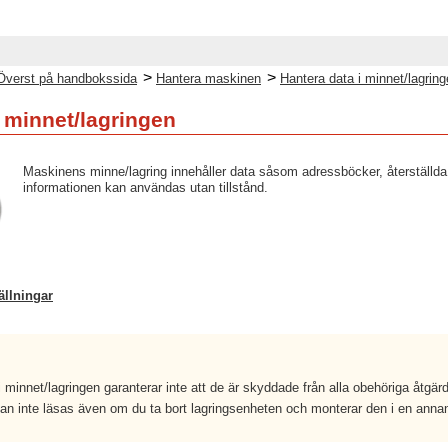
>
>
Överst på handbokssida
Hantera maskinen
Hantera data i minnet/lagrin
i minnet/lagringen
Maskinens minne/lagring innehåller data såsom adressböcker, återställda j
informationen kan användas utan tillstånd.
tällningar
i minnet/lagringen garanterar inte att de är skyddade från alla obehöriga åtgärd
an inte läsas även om du ta bort lagringsenheten och monterar den i en annan