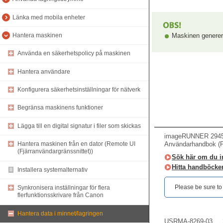
Länka med mobila enheter
Maskinen generera
Hantera maskinen
Använda en säkerhetspolicy på maskinen
Hantera användare
Konfigurera säkerhetsinställningar för nätverk
Begränsa maskinens funktioner
Lägga till en digital signatur i filer som skickas
imageRUNNER 2945i 
Användarhandbok (
Hantera maskinen från en dator (Remote UI
(Fjärranvändargränssnittet))
Sök här om du int
Hitta handböcker
Installera systemalternativ
Please be sure to r
Synkronisera inställningar för flera
flerfunktionsskrivare från Canon
Hantera data i minnet/lagringen
USRMA-8269-03