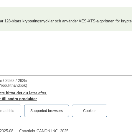
r 128-bitars krypteringsnycklar och använder AES-XTS-algoritmen för krypte
/ 2930i / 2925i
Produkthandbok)
e hittar det du letar efter.
 till andra produkter
ead this.‎
Supported browsers
Cookies
2025-08
Copyright CANON INC. 2025