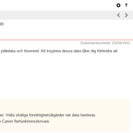
gen
Dokumentnummer: E95W-0H2
obbdata och lösenord. Att kryptera dessa data låter dig förhindra att
er. Vidta skäliga försiktighetsåtgärder när data hanteras.
 Canon flerfunktionsskrivare.