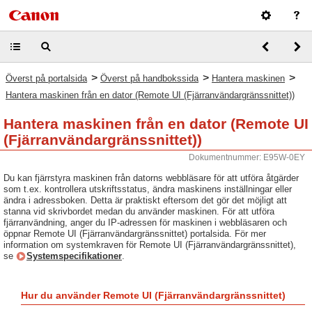
>
>
>
Överst på portalsida
Överst på handbokssida
Hantera maskinen
Hantera maskinen från en dator (Remote UI (Fjärranvändargränssnittet))
Hantera maskinen från en dator (Remote UI
(Fjärranvändargränssnittet))
Dokumentnummer: E95W-0EY
Du kan fjärrstyra maskinen från datorns webbläsare för att utföra åtgärder
som t.ex. kontrollera utskriftsstatus, ändra maskinens inställningar eller
ändra i adressboken. Detta är praktiskt eftersom det gör det möjligt att
stanna vid skrivbordet medan du använder maskinen. För att utföra
fjärranvändning, anger du IP-adressen för maskinen i webbläsaren och
öppnar Remote UI (Fjärranvändargränssnittet) portalsida. För mer
information om systemkraven för Remote UI (Fjärranvändargränssnittet),
se
Systemspecifikationer
.
Hur du använder Remote UI (Fjärranvändargränssnittet)