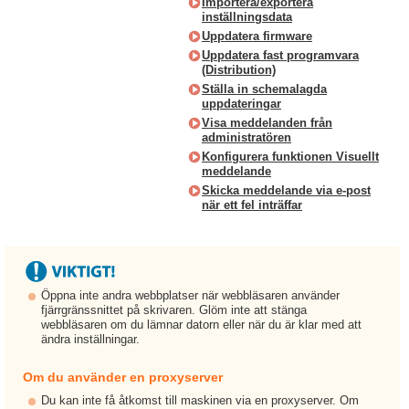
Importera/exportera
inställningsdata
Uppdatera firmware
Uppdatera fast programvara
(Distribution)
Ställa in schemalagda
uppdateringar
Visa meddelanden från
administratören
Konfigurera funktionen Visuellt
meddelande
Skicka meddelande via e-post
när ett fel inträffar
Öppna inte andra webbplatser när webbläsaren använder
fjärrgränssnittet på skrivaren. Glöm inte att stänga
webbläsaren om du lämnar datorn eller när du är klar med att
ändra inställningar.
Om du använder en proxyserver
Du kan inte få åtkomst till maskinen via en proxyserver. Om