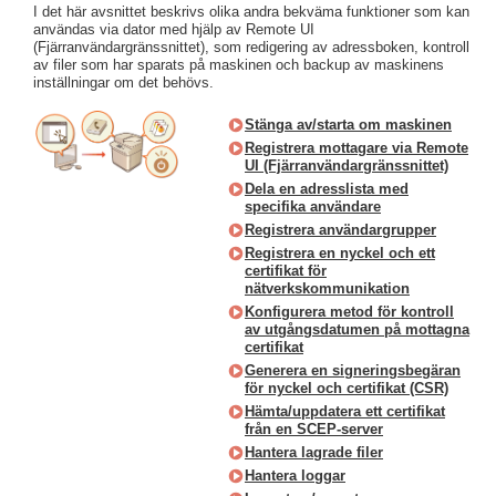
I det här avsnittet beskrivs olika andra bekväma funktioner som kan
användas via dator med hjälp av Remote UI
(Fjärranvändargränssnittet), som redigering av adressboken, kontroll
av filer som har sparats på maskinen och backup av maskinens
inställningar om det behövs.
Stänga av/starta om maskinen
Registrera mottagare via Remote
UI (Fjärranvändargränssnittet)
Dela en adresslista med
specifika användare
Registrera användargrupper
Registrera en nyckel och ett
certifikat för
nätverkskommunikation
Konfigurera metod för kontroll
av utgångsdatumen på mottagna
certifikat
Generera en signeringsbegäran
för nyckel och certifikat (CSR)
Hämta/uppdatera ett certifikat
från en SCEP-server
Hantera lagrade filer
Hantera loggar