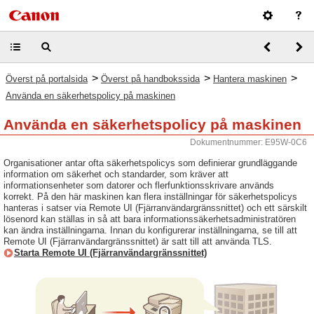
>
>
>
Överst på portalsida
Överst på handbokssida
Hantera maskinen
Använda en säkerhetspolicy på maskinen
Använda en säkerhetspolicy på maskinen
Dokumentnummer: E95W-0C6
Organisationer antar ofta säkerhetspolicys som definierar grundläggande
information om säkerhet och standarder, som kräver att
informationsenheter som datorer och flerfunktionsskrivare används
korrekt. På den här maskinen kan flera inställningar för säkerhetspolicys
hanteras i satser via Remote UI (Fjärranvändargränssnittet) och ett särskilt
lösenord kan ställas in så att bara informationssäkerhetsadministratören
kan ändra inställningarna. Innan du konfigurerar inställningarna, se till att
Remote UI (Fjärranvändargränssnittet) är satt till att använda TLS.
Starta Remote UI (Fjärranvändargränssnittet)