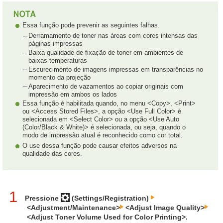
Essa função pode prevenir as seguintes falhas.
Derramamento de toner nas áreas com cores intensas das
páginas impressas
Baixa qualidade de fixação de toner em ambientes de
baixas temperaturas
Escurecimento de imagens impressas em transparências no
momento da projeção
Aparecimento de vazamentos ao copiar originais com
impressão em ambos os lados
Essa função é habilitada quando, no menu <Copy>, <Print>
ou <Access Stored Files>, a opção <Use Full Color> é
selecionada em <Select Color> ou a opção <Use Auto
(Color/Black & White)> é selecionada, ou seja, quando o
modo de impressão atual é reconhecido como cor total.
O use dessa função pode causar efeitos adversos na
qualidade das cores.
1
Pressione
(Settings/Registration)
<Adjustment/Maintenance>
<Adjust Image Quality>
<Adjust Toner Volume Used for Color Printing>.