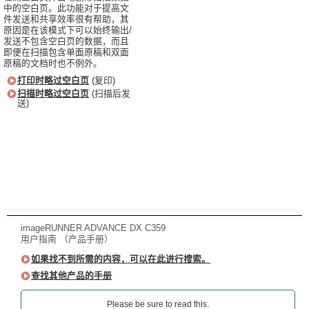
中的空白页。此功能对于提高文
件发送和共享效率很有帮助，其
原因是在该模式下可以始终输出/
发送不包含空白页的数据，而且
即便在扫描包含单面原稿和双面
原稿的文档时也不例外。
打印时略过空白页
(复印)
扫描时略过空白页
(扫描后发
送)
imageRUNNER ADVANCE DX C359
用户指南 （产品手册）
如果找不到所需的内容，可以在此进行搜索。
查找其他产品的手册
Please be sure to read this.‎