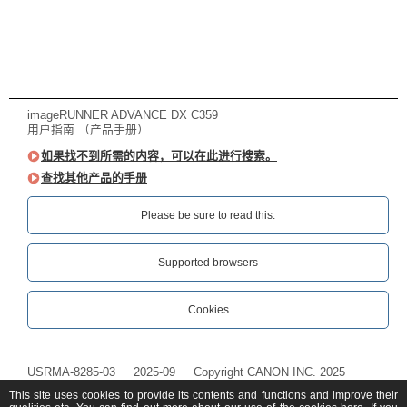
imageRUNNER ADVANCE DX C359
用户指南 （产品手册）
如果找不到所需的内容，可以在此进行搜索。
查找其他产品的手册
Please be sure to read this.‎
Supported browsers
Cookies
USRMA-8285-03
2025-09
Copyright CANON INC. 2025
This site uses cookies to provide its contents and functions and improve their