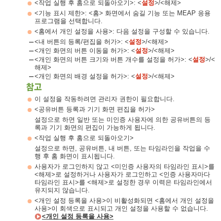
<작업 실행 후 홈으로 되돌아오기>: <
설정
>/<해제>
<기능 표시 제한>: <홈> 화면에서 숨길 기능 또는 MEAP 응용
프로그램을 선택합니다.
<홈에서 개인 설정을 사용>: 다음 설정을 구성할 수 있습니다.
<내 버튼의 등록/편집을 허가>: <
설정
>/<해제>
<개인 화면의 버튼 이동을 허가>: <
설정
>/<해제>
<개인 화면의 버튼 크기와 버튼 개수를 설정을 허가>: <
설정
>/<
해제>
<개인 화면의 배경 설정을 허가>: <
설정
>/<해제>
이 설정을 작동하려면 관리자 권한이 필요합니다.
<공유버튼 등록과 기기 화면 편집을 허가>
설정으로 하면 일반 또는 미인증 사용자에 의한 공유버튼의 등
록과 기기 화면의 편집이 가능하게 됩니다.
<작업 실행 후 홈으로 되돌아오기>
설정으로 하면, 공유버튼, 내 버튼, 또는 타임라인을 작업을 수
행 후 홈 화면이 표시됩니다.
사용자가 로그인하지 않고 <미인증 사용자의 타임라인 표시>를
<해제>로 설정하거나 사용자가 로그인하고 <인증 사용자마다
타임라인 표시>를 <해제>로 설정한 경우 이력은 타임라인에서
유지되지 않습니다.
<개인 설정 등록을 사용>이 비활성화되면 <홈에서 개인 설정을
사용>이 회색으로 표시되고 개인 설정을 사용할 수 없습니다.
<개인 설정 등록을 사용>