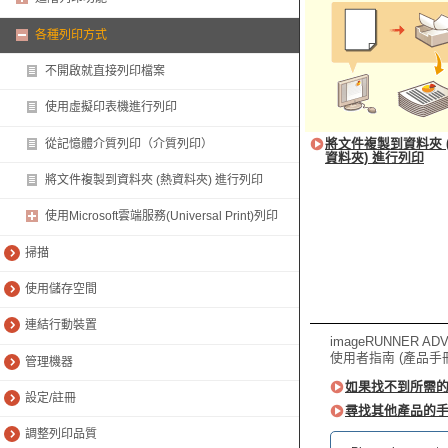
各種列印方式
不開啟就直接列印檔案
使用虛擬印表機進行列印
將文件複製到資料夾 
從記憶體介質列印（介質列印）
資料夾) 進行列印
將文件複製到資料夾 (熱資料夾) 進行列印
使用Microsoft雲端服務(Universal Print)列印
掃描
使用儲存空間
連結行動裝置
imageRUNNER ADV
使用者指南 (產品手
管理機器
如果找不到所需
設定/註冊
尋找其他產品的
調整列印品質