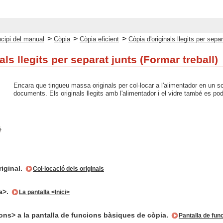
>
>
>
ncipi del manual
Còpia
Còpia eficient
Còpia d'originals llegits per separ
als llegits per separat junts (Formar treball)
Encara que tingueu massa originals per col·locar a l'alimentador en un sol
documents. Els originals llegits amb l'alimentador i el vidre també es po
riginal.
Col·locació dels originals
a>.
La pantalla <Inici>
ns> a la pantalla de funcions bàsiques de còpia.
Pantalla de fun