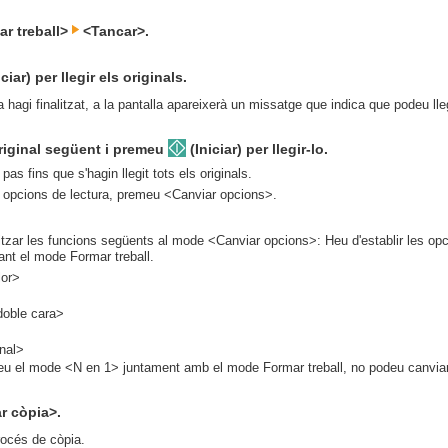
r treball>
<Tancar>.
ciar) per llegir els originals.
 hagi finalitzat, a la pantalla apareixerà un missatge que indica que podeu lleg
riginal següent i premeu
(Iniciar) per llegir-lo.
as fins que s'hagin llegit tots els originals.
s opcions de lectura, premeu <Canviar opcions>.
itzar les funcions següents al mode <Canviar opcions>: Heu d'establir les opc
ant el mode Formar treball.
lor>
doble cara>
inal>
ueu el mode <N en 1> juntament amb el mode Formar treball, no podeu canvia
r còpia>.
océs de còpia.