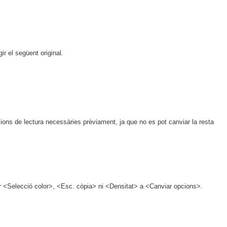
ir el següent original.
ions de lectura necessàries prèviament, ja que no es pot canviar la resta
r <Selecció color>, <Esc. còpia> ni <Densitat> a <Canviar opcions>.