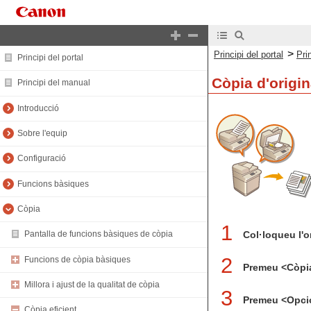
>
Principi del portal
Pri
Principi del portal
Còpia d'origin
Principi del manual
Introducció
Sobre l'equip
Configuració
Funcions bàsiques
Còpia
1
Col·loqueu l'o
Pantalla de funcions bàsiques de còpia
2
Funcions de còpia bàsiques
Premeu <Còpi
Millora i ajust de la qualitat de còpia
3
Premeu <Opcio
Còpia eficient