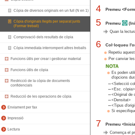
4
Premeu <Forma
Còpia de diversos originals en un full (N en 1)
5
Còpia d'originals llegits per separat junts
Premeu
(Ini
(Formar treball)
Quan la lectura
Comprovació dels resultats de còpia
6
Col·loqueu l'o
Còpia immediata interrompent altres treballs
Repetiu aquest p
Per canviar le
Funcions útils per crear i gestionar material
Funcions útils de còpia
Es poden util
d'opcions dur
Restricció de la còpia de documents
<Selecció co
confidencials
<Esc. còpia>
<Original de 
Reducció de les operacions de còpia
<Densitat>
<Tipus d'orig
Enviament per fax
Si especifiq
Impressió
7
Premeu <Inicia
Lectura
Comença el pr