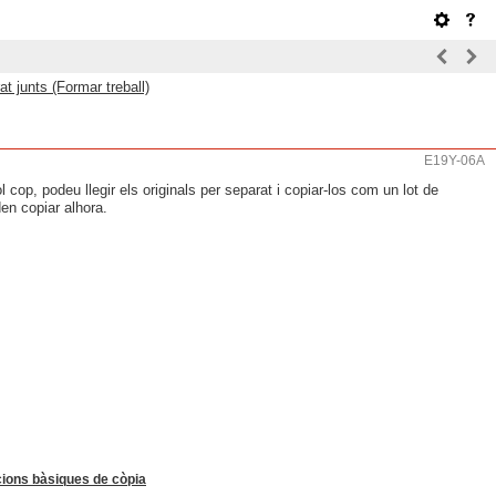
at junts (Formar treball)
E19Y-06A
 cop, podeu llegir els originals per separat i copiar-los com un lot de
den copiar alhora.
cions bàsiques de còpia