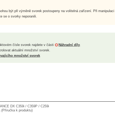
ohou být při výměně svorek postoupeny na volitelná zařízení. Při manipulaci
te se o svorky neporanili.
uktovém čísle svorek najdete v části
Náhradní díly
.
ntrolovat aktuální množství svorek.
vajícího množství svorek
NCE DX C359i / C359P / C259i
 (Příručka k produktu)