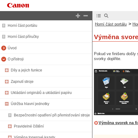
>
Horní část portálu
Hor
Horní část portálu
Výměna svor
Horní část příručky
Úvod
Pokud ve finišeru došly 
svorky doplňte.
O přístroji
Díly a jejich funkce
Zapnutí stroje
Ukládání originálů a ukládání papíru
Údržba hlavní jednotky
Bezpečnostní opatření při přemisťování stroje
Výměna svorek na fi
Pravidelné čištění
Výměna tonerové kazety