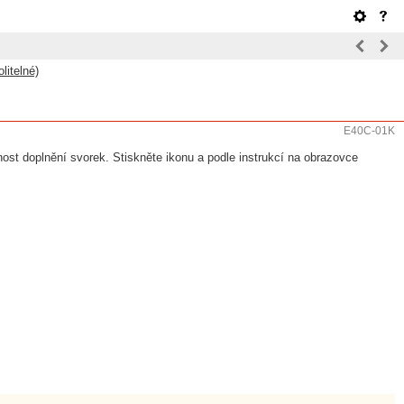
litelné)
E40C-01K
nost doplnění svorek. Stiskněte ikonu a podle instrukcí na obrazovce