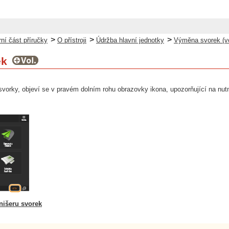
>
>
>
ní část příručky
O přístroji
Údržba hlavní jednotky
Výměna svorek (vo
ek
svorky, objeví se v pravém dolním rohu obrazovky ikona, upozorňující na nut
nišeru svorek