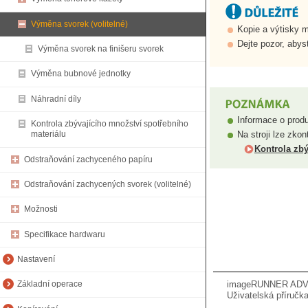
Výměna svorek (volitelné)
Kopie a výtisky m
Dejte pozor, abys
Výměna svorek na finišeru svorek
Výměna bubnové jednotky
Náhradní díly
Informace o prod
Kontrola zbývajícího množství spotřebního
Na stroji lze zko
materiálu
Kontrola zbý
Odstraňování zachyceného papíru
Odstraňování zachycených svorek (volitelné)
Možnosti
Specifikace hardwaru
Nastavení
imageRUNNER ADVA
Základní operace
Uživatelská příručka