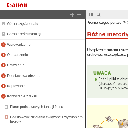
>
Górna część portalu
Górna część portalu
Różne metody
Górna część instrukcji
Wprowadzenie
Urządzenie można ustaw
drukować oszczędzasz pa
O urządzeniu
Ustawianie
Podstawowa obsługa
Jeżeli pliki z ob
(drukować, przek
Kopiowanie
usuniętych plików
Korzystanie z faksu
Ekran podstawowych funkcji faksu
Podstawowe działania związane z wysyłaniem
faksów