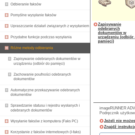
Odbieranie faksów
Pomyślne wysyłanie faksów
Zapisywanie
Upraszczanie działań związanych z wysyłaniem
odebranych
dokumentów w
urządzeniu (odbiór
Przydatne funkcje podczas wysyłania
pamięci)
Różne metody odbierania
Zapisywanie odebranych dokumentów w
urządzeniu (odbiór do pamięci)
Zachowanie poufności odebranych
dokumentów
Automatyczne przekazywanie odebranych
dokumentów
Sprawdzanie statusu i rejestru wysłanych i
imageRUNNER ADVA
odebranych dokumentów
Podręcznik użytkown
Jeżeli nie może
Wysyłanie faksów z komputera (Faks PC)
Znajdź instrukc
Korzystanie z faksów internetowych (I-faks)