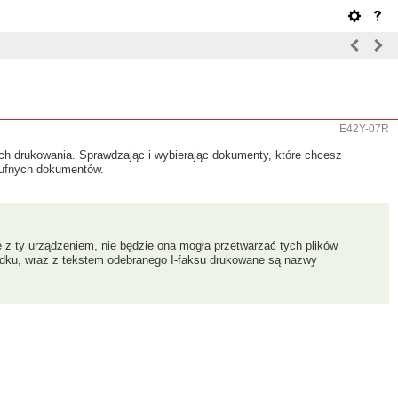
E42Y-07R
h drukowania. Sprawdzając i wybierając dokumenty, które chcesz
poufnych dokumentów.
 z ty urządzeniem, nie będzie ona mogła przetwarzać tych plików
padku, wraz z tekstem odebranego I-faksu drukowane są nazwy