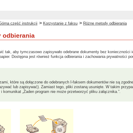
>
>
Górna część instrukcji
Korzystanie z faksu
Różne metody odbierania
 odbierania
ić tak, aby tymczasowo zapisywało odebrane dokumenty bez konieczności ic
pier. Dostępna jest również funkcja odbierania i zachowania prywatności 
razami, które są dołączone do odebranych I-faksem dokumentów nie są zgodne
azywać lub zapisywać). Zamiast tego, pliki zostaną usunięte. W takim przy
 i komunikat „Żaden program nie może przetworzyć pliku załącznika.”.