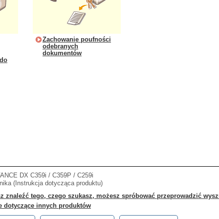
Zachowanie poufności
odebranych
dokumentów
 do
NCE DX C359i / C359P / C259i
ika (Instrukcja dotycząca produktu)
sz znaleźć tego, czego szukasz, możesz spróbować przeprowadzić wyszu
je dotyczące innych produktów