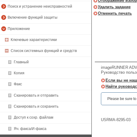
Отображение изоб
Поиск и устранение неисправностей
Удалить задание
Отменить печать
Включение функций защиты
Приложение
Ключевые характеристики
Список системных функций и средств
Главный
imageRUNNER ADVA
Руководство польз
Копия
Если вы не наш
Факс
Найти руководс
Сканировать и отправить
Please be sure to r
Сканировать и сохранить
Доступ к сохр. файлам
USRMA-8295-03
Яч. факса/И-факса