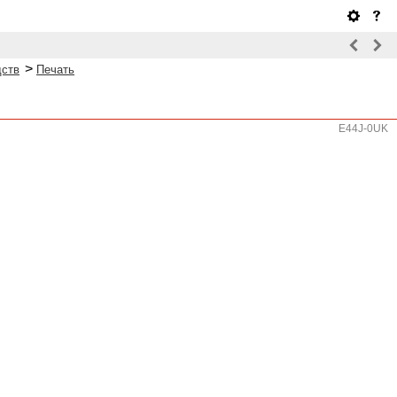
>
дств
Печать
E44J-0UK