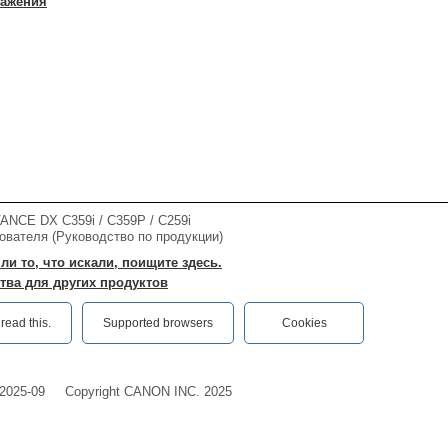
ражения
NCE DX C359i / C359P / C259i
ователя (Руководство по продукции)
ли то, что искали, поищите здесь.
тва для других продуктов
ead this.‎
Supported browsers
Cookies
2025-09
Copyright CANON INC. 2025