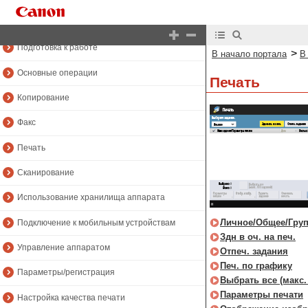
Знакомство с аппаратом
Подготовка к работе
>
В начало портала
В
Основные операции
Печать
Копирование
Факс
Печать
Сканирование
Использование хранилища аппарата
Личное/Общее/Гру
Подключение к мобильным устройствам
Здн в оч. на печ.
Управление аппаратом
Отпеч. задания
Печ. по графику
Параметры/регистрация
Выбрать все (макс.
Параметры печати
Настройка качества печати