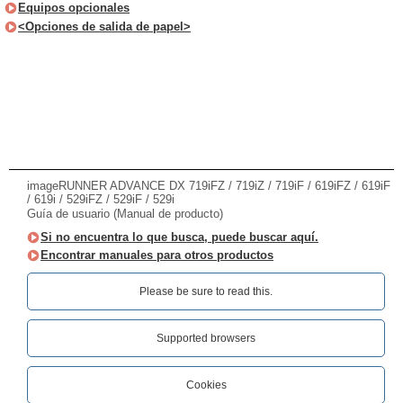
Equipos opcionales
<Opciones de salida de papel>
imageRUNNER ADVANCE DX 719iFZ / 719iZ / 719iF / 619iFZ / 619iF
/ 619i / 529iFZ / 529iF / 529i
Guía de usuario (Manual de producto)
Si no encuentra lo que busca, puede buscar aquí.
Encontrar manuales para otros productos
Please be sure to read this.‎
Supported browsers
Cookies