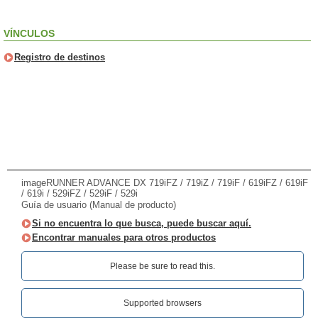
VÍNCULOS
Registro de destinos
imageRUNNER ADVANCE DX 719iFZ / 719iZ / 719iF / 619iFZ / 619iF
/ 619i / 529iFZ / 529iF / 529i
Guía de usuario (Manual de producto)
Si no encuentra lo que busca, puede buscar aquí.
Encontrar manuales para otros productos
Please be sure to read this.‎
Supported browsers