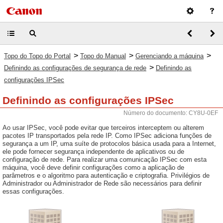
>
>
>
Topo do Topo do Portal
Topo do Manual
Gerenciando a máquina
>
Definindo as configurações de segurança de rede
Definindo as
configurações IPSec
Definindo as configurações IPSec
Número do documento: CY8U-0EF
Ao usar IPSec, você pode evitar que terceiros interceptem ou alterem
pacotes IP transportados pela rede IP. Como IPSec adiciona funções de
segurança a um IP, uma suíte de protocolos básica usada para a Internet,
ele pode fornecer segurança independente de aplicativos ou de
configuração de rede. Para realizar uma comunicação IPSec com esta
máquina, você deve definir configurações como a aplicação de
parâmetros e o algoritmo para autenticação e criptografia. Privilégios de
Administrador ou Administrador de Rede são necessários para definir
essas configurações.