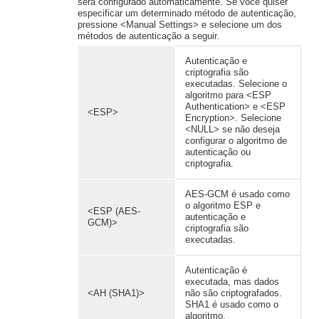
será configurado automaticamente. Se você quiser
especificar um determinado método de autenticação,
pressione <Manual Settings> e selecione um dos
métodos de autenticação a seguir.
Autenticação e
criptografia são
executadas. Selecione o
algoritmo para <ESP
Authentication> e <ESP
<ESP>
Encryption>. Selecione
<NULL> se não deseja
configurar o algoritmo de
autenticação ou
criptografia.
AES-GCM é usado como
o algoritmo ESP e
<ESP (AES-
autenticação e
GCM)>
criptografia são
executadas.
Autenticação é
executada, mas dados
<AH (SHA1)>
não são criptografados.
SHA1 é usado como o
algoritmo.