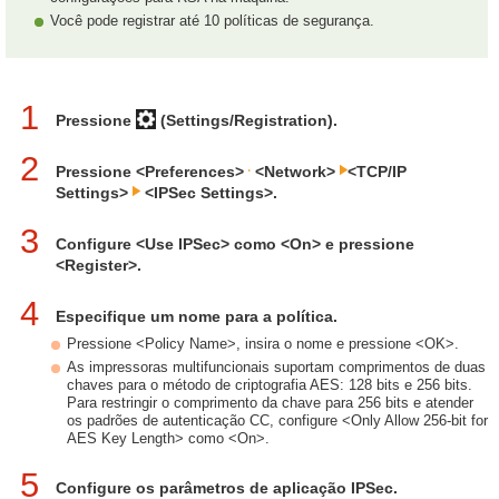
Você pode registrar até 10 políticas de segurança.
1
Pressione
(Settings/Registration).
2
Pressione <Preferences>
<Network>
<TCP/IP
Settings>
<IPSec Settings>.
3
Configure <Use IPSec> como <On> e pressione
<Register>.
4
Especifique um nome para a política.
Pressione <Policy Name>, insira o nome e pressione <OK>.
As impressoras multifuncionais suportam comprimentos de duas
chaves para o método de criptografia AES: 128 bits e 256 bits.
Para restringir o comprimento da chave para 256 bits e atender
os padrões de autenticação CC, configure <Only Allow 256-bit for
AES Key Length> como <On>.
5
Configure os parâmetros de aplicação IPSec.