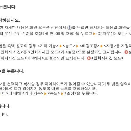
 누릅니다.
택하십시오.
한 자세한 내용은 화면 오른쪽 상단에서
를 누르면 표시되는 도움말 화면을
리 우선 순위 수준을 조정하려면 <레벨 조정>을 누르고
<문자우선> 또는 <
얇은 흑백 원고의 경우 <기타 기능>
<농도>
<배경조정>
<자동>을 지정
<인화지 사진>은 <인화지사진 모드>가 <설정>으로 설정되면 표시됩니다.
인화지사진 모드>가 <해제>로 설정되면 표시됩니다.
<인화지사진 모드>
>을 누릅니다.
>을 선택하고 복사할 경우 하이라이트가 없어질 수 있습니다(매우 밝은 영역이 
하이라이트가 없어지지 않도록 배경 농도를 조정하십시오.
<+>에 대해 <기타 기능>
<농도>
<조정>을 누릅니다.
릅니다.
니다.