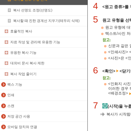
4
<원고 종류>를
복사 선명도 조정(선명도)
5
원고 유형을 선
복사할 때 진한 경계선 지우기(테두리 삭제)
원고 유형에 대
효율적인 복사
텍스트/사진 처
자료 작성 및 관리에 유용한 기능
신문과 같은 
<인쇄사진> 
유용한 복사 기능
<사진>은 <
대외비 문서 복사 제한
6
<확인>
<닫기
복사 작업 줄이기
<인화지 사진
팩스 기능
이러한 경우 
<배경조정>
인쇄
7
스캔
(시작)을 누
복사가 시작됩
저장 공간 사용
모바일 장치와 연결