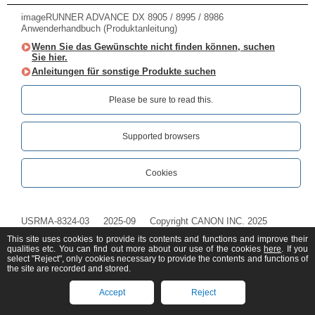
imageRUNNER ADVANCE DX 8905 / 8995 / 8986
Anwenderhandbuch (Produktanleitung)
Wenn Sie das Gewünschte nicht finden können, suchen
Sie hier.
Anleitungen für sonstige Produkte suchen
Please be sure to read this.‎
Supported browsers
Cookies
USRMA-8324-03
2025-09
Copyright CANON INC. 2025
This site uses cookies to provide its contents and functions and improve their
qualities etc. You can find out more about our use of the cookies
here
. If you
select "Reject", only cookies necessary to provide the contents and functions of
the site are recorded and stored.
Accept
Reject