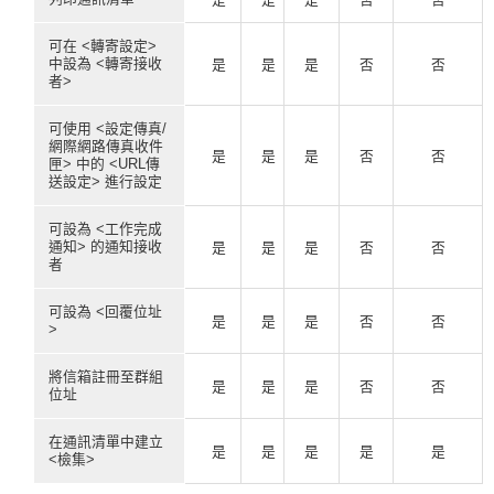
可在 <轉寄設定>
中設為 <轉寄接收
是
是
是
否
否
者>
可使用 <設定傳真/
網際網路傳真收件
是
是
是
否
否
匣> 中的 <URL傳
送設定> 進行設定
可設為 <工作完成
通知> 的通知接收
是
是
是
否
否
者
可設為 <回覆位址
是
是
是
否
否
>
將信箱註冊至群組
是
是
是
否
否
位址
在通訊清單中建立
是
是
是
是
是
<檢集>