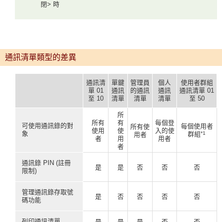
閉> 時
通訊清單類型的差異
通訊清
單鍵
管理員
個人
使用者群組
單 01
通訊
的通訊
通訊
通訊清單 01
至 10
清單
清單
清單
至 50
所
所有
有
每個登
可使用通訊錄的對
每個使用者
所有使
使用
使
入的使
象
*1
群組
用者
者
用
用者
者
通訊錄 PIN (註冊
是
是
否
否
否
限制)
管理通訊錄存取號
是
否
否
否
否
碼功能
列印通訊清單
是
是
是
否
否