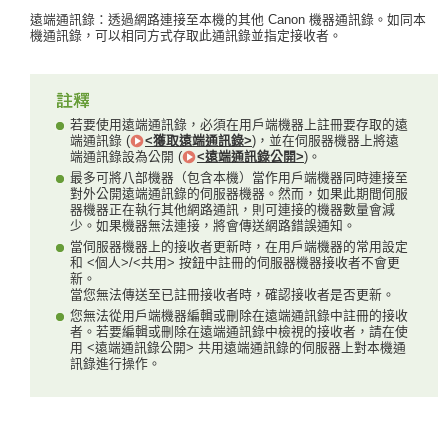
遠端通訊錄：透過網路連接至本機的其他 Canon 機器通訊錄。如同本
機通訊錄，可以相同方式存取此通訊錄並指定接收者。
若要使用遠端通訊錄，必須在用戶端機器上註冊要存取的遠
端通訊錄 (
<獲取遠端通訊錄>
)，並在伺服器機器上將遠
端通訊錄設為公開 (
<遠端通訊錄公開>
)。
最多可將八部機器（包含本機）當作用戶端機器同時連接至
對外公開遠端通訊錄的伺服器機器。然而，如果此期間伺服
器機器正在執行其他網路通訊，則可連接的機器數量會減
少。如果機器無法連接，將會傳送網路錯誤通知。
當伺服器機器上的接收者更新時，在用戶端機器的常用設定
和 <個人>/<共用> 按鈕中註冊的伺服器機器接收者不會更
新。
當您無法傳送至已註冊接收者時，確認接收者是否更新。
您無法從用戶端機器編輯或刪除在遠端通訊錄中註冊的接收
者。若要編輯或刪除在遠端通訊錄中檢視的接收者，請在使
用 <遠端通訊錄公開> 共用遠端通訊錄的伺服器上對本機通
訊錄進行操作。