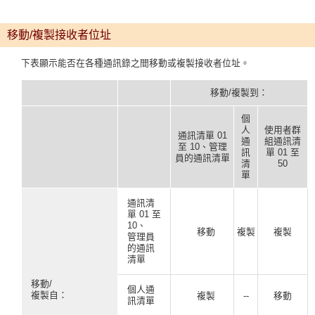
移動/複製接收者位址
下表顯示能否在各種通訊錄之間移動或複製接收者位址。
移動/複製到：
個
人
使用者群
通訊清單 01
通
組通訊清
至 10、管理
訊
單 01 至
員的通訊清單
清
50
單
通訊清
單 01 至
10、
移動
複製
複製
管理員
的通訊
清單
移動/
個人通
複製自：
複製
--
移動
訊清單