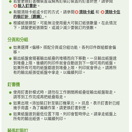
若要更換釘書機裝置或騎馬釘裝訂裝置的釘書針匣，請參閱
裝入釘書針
。
有關清除卡紙或卡釘的方式，請參閱
清除卡紙
和
清除卡住
的裝訂針（選購）
。
根據紙張類型，可能無法使用最大可裝訂紙張數量。在此情況
下，請變更紙張類型，或減少減少要裝訂的張數。
分頁和分組
如果選擇 <偏移> 搭配分頁或分組功能，各列印件群組都會偏
移。
輸出紙盤會隨著輸出紙疊的堆積而向下移動。一旦輸出紙盤達
到堆疊上限，後續的列印件就會自動送到下一個可用的紙盤。
如果所有可用的紙盤都達到堆疊上限，列印就會停止。請將所
有的輸出紙張從紙盤中拿走，以繼續列印。
釘書機
使用釘書針模式時，請勿在工作期間將紙疊從輸出紙盤取走。
請等到工作完成再把紙疊取走。
如果出現 <添加裝訂針至裝訂機單元。> 訊息，表示釘書針已經
幾乎用盡。為了繼續作業，請更換釘書針匣。
如果紙盤達到最低位置下限，列印會暫時停止。請拿走紙盤上
所有的輸出紙張，以繼續列印。
騎馬釘裝訂