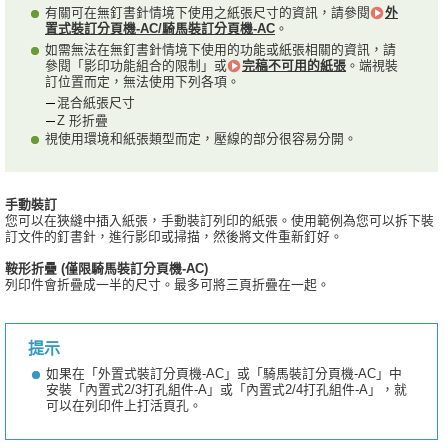
有關可在無釘書針情境下使用之紙張尺寸的資訊，請參閱
外
置式裝訂分頁機-AC/騎馬裝訂分頁機-AC
。
如需無法在無釘書針情境下使用的功能或紙張相關的資訊，請
參閱「影印功能組合的限制」或
完稿不可用的紙張
。端視裝
訂位置而定，無法使用下列各項。
混合紙張尺寸
Z 形折疊
視使用環境和紙張類型而定，壓線的部分很容易分開。
手動裝訂
您可以在狹縫中插入紙張，手動裝訂列印的紙張。使用範例為您可以拆下裝
訂文件的釘書針，進行影印或掃描，然後將文件重新釘好。
鞍形折疊 (僅限騎馬裝訂分頁機-AC)
列印件會折疊成一半的尺寸。最多可將三頁折疊在一起。
提示
如果在「外置式裝訂分頁機-AC」或「騎馬裝訂分頁機-AC」中
安裝「內置式2/3打孔組件-A」或「內置式2/4打孔組件-A」，就
可以在列印件上打活頁孔。