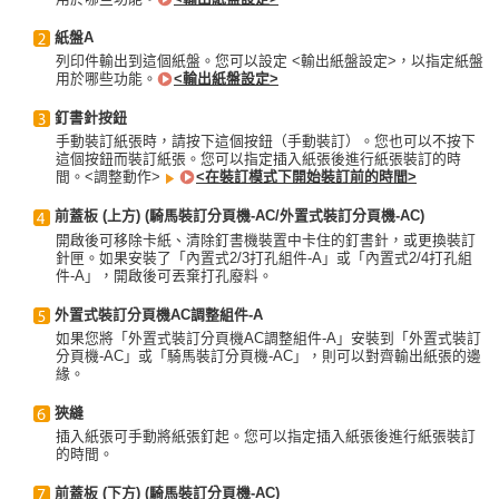
紙盤A
列印件輸出到這個紙盤。您可以設定 <輸出紙盤設定>，以指定紙盤
用於哪些功能。
<輸出紙盤設定>
釘書針按鈕
手動裝訂紙張時，請按下這個按鈕（手動裝訂）。您也可以不按下
這個按鈕而裝訂紙張。您可以指定插入紙張後進行紙張裝訂的時
間。<調整動作>
<在裝訂模式下開始裝訂前的時間>
前蓋板 (上方) (騎馬裝訂分頁機-AC/外置式裝訂分頁機-AC)
開啟後可移除卡紙、清除釘書機裝置中卡住的釘書針，或更換裝訂
針匣。如果安裝了「內置式2/3打孔組件-A」或「內置式2/4打孔組
件-A」，開啟後可丟棄打孔廢料。
外置式裝訂分頁機AC調整組件-A
如果您將「外置式裝訂分頁機AC調整組件-A」安裝到「外置式裝訂
分頁機-AC」或「騎馬裝訂分頁機-AC」，則可以對齊輸出紙張的邊
緣。
狹縫
插入紙張可手動將紙張釘起。您可以指定插入紙張後進行紙張裝訂
的時間。
前蓋板 (下方) (騎馬裝訂分頁機-AC)