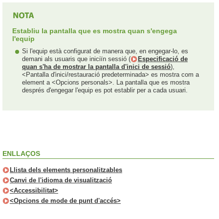
Establiu la pantalla que es mostra quan s'engega
l'equip
Si l'equip està configurat de manera que, en engegar-lo, es
demani als usuaris que iniciïn sessió (
Especificació de
quan s'ha de mostrar la pantalla d'inici de sessió
),
<Pantalla d'inici/restauració predeterminada> es mostra com a
element a <Opcions personals>. La pantalla que es mostra
després d'engegar l'equip es pot establir per a cada usuari.
ENLLAÇOS
Llista dels elements personalitzables
Canvi de l'idioma de visualització
<Accessibilitat>
<Opcions de mode de punt d'accés>