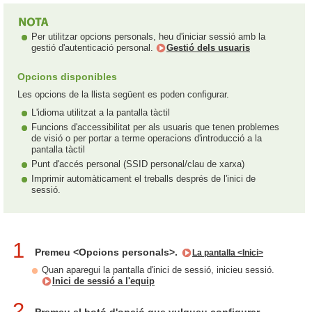
Per utilitzar opcions personals, heu d'iniciar sessió amb la
gestió d'autenticació personal.
Gestió dels usuaris
Opcions disponibles
Les opcions de la llista següent es poden configurar.
L'idioma utilitzat a la pantalla tàctil
Funcions d'accessibilitat per als usuaris que tenen problemes
de visió o per portar a terme operacions d'introducció a la
pantalla tàctil
Punt d'accés personal (SSID personal/clau de xarxa)
Imprimir automàticament el treballs després de l'inici de
sessió.
1
Premeu <Opcions personals>.
La pantalla <Inici>
Quan aparegui la pantalla d'inici de sessió, inicieu sessió.
Inici de sessió a l'equip
2