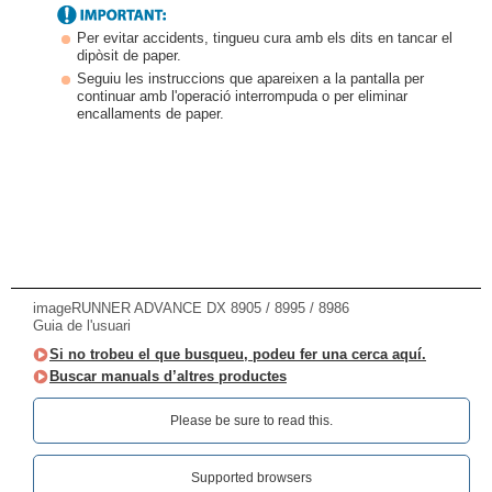
Per evitar accidents, tingueu cura amb els dits en tancar el
dipòsit de paper.
Seguiu les instruccions que apareixen a la pantalla per
continuar amb l'operació interrompuda o per eliminar
encallaments de paper.
imageRUNNER ADVANCE DX 8905 / 8995 / 8986
Guia de l'usuari
Si no trobeu el que busqueu, podeu fer una cerca aquí.
Buscar manuals d’altres productes
Please be sure to read this.‎
Supported browsers