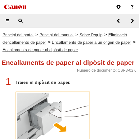
>
>
>
Principi del portal
Principi del manual
Sobre l'equip
Eliminació
>
>
d'encallaments de paper
Encallaments de paper a un origen de paper
Encallaments de paper al dipòsit de paper
Encallaments de paper al dipòsit de paper
Número de documento: CSR3-02K
1
Traieu el dipòsit de paper.