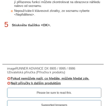
jí přiřazenou funkci můžete zkontrolovat na obrazovce náhledu
nalevo od seznamu.
Nepoužíváte-li klávesové zkratky, ze seznamu vyberte
<Nepřiděleno>.
5
Stiskněte tlačítko <OK>.
imageRUNNER ADVANCE DX 8905 / 8995 / 8986
Uživatelská příručka (Příručka k produktu)
Pokud nemůžete najít, co hledáte, můžete hledat zde.
Najít příručky k dalším produktům
Please be sure to read this.‎
Supported browsers