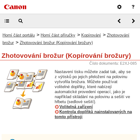
>
>
>
Horní část portálu
Horní část příručky
Kopírování
Zhotovování
>
brožur
Zhotovování brožur (Kopírování brožury)
Zhotovování brožur (Kopírování brožury)
Číslo dokumentu: E2XJ-085
Nastavení tisku můžete zadat tak, aby se
z výtisků po jejich přeložení na polovinu
vytvořila brožura. Můžete používat
volitelné doplňky, které nabízejí
automatické provedení operací, jako je
například skládání na polovinu a sešití ve
hřbetu (sedlové sešití).
Volitelná zařízení
Kontrola doplňků nainstalovaných na
tomto přístroji