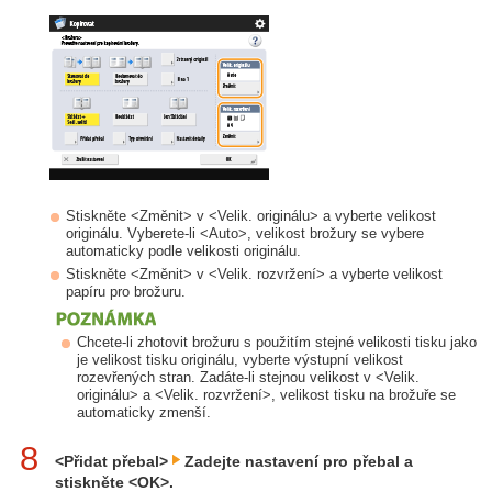
Stiskněte <Změnit> v <Velik. originálu> a vyberte velikost
originálu. Vyberete-li <Auto>, velikost brožury se vybere
automaticky podle velikosti originálu.
Stiskněte <Změnit> v <Velik. rozvržení> a vyberte velikost
papíru pro brožuru.
Chcete-li zhotovit brožuru s použitím stejné velikosti tisku jako
je velikost tisku originálu, vyberte výstupní velikost
rozevřených stran. Zadáte-li stejnou velikost v <Velik.
originálu> a <Velik. rozvržení>, velikost tisku na brožuře se
automaticky zmenší.
8
<Přidat přebal>
Zadejte nastavení pro přebal a
stiskněte <OK>.