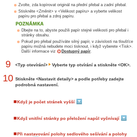
Zvolte, zda kopírovat originál na přední přebal a zadní přebal.
Stiskněte <Změnit> v <Velikost papíru> a vyberte velikost
papíru pro přebal a zdroj papíru.
Dbejte na to, abyste použili papír stejné velikosti pro přebal i
stránky obsahu.
Pokud pro přebal používáte silný papír, v závislosti na tloušťce
papíru možná nebudete moci tisknout, i když vyberete <Tisk>.
Další informace viz
Dostupný papír
.
9
<Typ otevírání>
Vyberte typ otvírání a stiskněte <OK>.
10
Stiskněte <Nastavit detaily> a podle potřeby zadejte
podrobná nastavení.
Když je počet stránek vyšší
Když vnitřní stránky po přeložení napůl vyčnívají
Při nastavování polohy sedlového sešívání a polohy