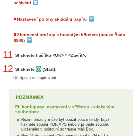
sešívání
Nastavení polohy skládání papíru
Zhotovení brožury s hranatým hřbetem (pouze Řada
8900)
11
Stiskněte tlačítko <OK>
<Zavřít>.
12
Stiskněte
(Start).
Spustí se kopírování.
Při konfiguraci nastavení v <Přístup k uloženým
souborům>
Režim brožury může být použit pouze tehdy, když
tisknete soubor PDF/XPS nebo v případě souboru
uloženého v poštovní schránce Mail Box.
Nemůžete nastavit <2stranný originál>, <N na 1> a