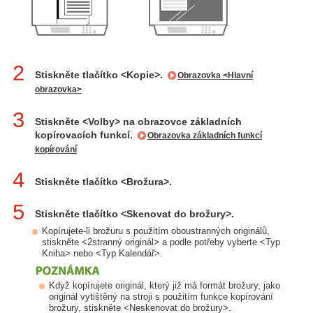
2
Stiskněte tlačítko <Kopie>.
Obrazovka <Hlavní
obrazovka>
3
Stiskněte <Volby> na obrazovce základních
kopírovacích funkcí.
Obrazovka základních funkcí
kopírování
4
Stiskněte tlačítko <Brožura>.
5
Stiskněte tlačítko <Skenovat do brožury>.
Kopírujete-li brožuru s použitím oboustranných originálů,
stiskněte <2stranný originál> a podle potřeby vyberte <Typ
Kniha> nebo <Typ Kalendář>.
Když kopírujete originál, který již má formát brožury, jako
originál vytištěný na stroji s použitím funkce kopírování
brožury, stiskněte <Neskenovat do brožury>.